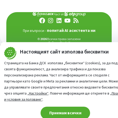
Част от:
попитай AI асистента ни
При въпроси -
©
2026
Всички права запазени
Сайт от:
StudioX
Настоящият сайт използва бисквитки
Страницата на Банка ДСК използва „бисквитки“ (cookies), за да по
своята функционалност, да анализира трафика и да показва
персонализирана реклама. Част от информацията се споделя с
партньори като Google и Meta за рекламни и аналитични цели. Мож
да управлявате своите предпочитания относно видовете бисквитк
чрез опцията
„Настройки“
. Повече информация ще откриете в
„Пра
и условия за ползване“
.
Cookie consent change
Приемам всички