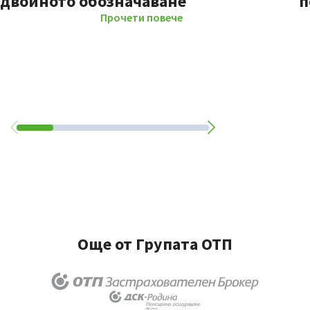
двойното обозначаване
п
Прочети повече
Още от Групата ОТП