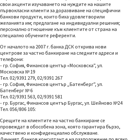
свои акценти изучаването на нуждите на нашите
първокласни клиенти за доразвиване на специфични
банкови продукти, които биха удовлетворили
желанията им; предлагане на индивидуални решения;
персонално отношение към клиентите от страна на
специално обучените референти.
От началото на 2007 г. банка ДСК открива нови
центрове за частно банкиране на следните адреси и
телефони:
- гр. София, Финансов център «Московска”, ул.
Московска № 19
Тел. 02/9391 279, 02/9391 267
- гр. София, Финансов център „Батенберг”, ул.
Батенберг № 6
Тел. 02/9391 563, 02/9391 581
- гр. Бургас, Финансов център Бургас, ул. Шейново №24
Тел. 056/806 105:
Срещите на клиентите на частно банкиране се
провеждат в обособена зона, която гарантира бързо,
качествено и конфиденциално обслужване.
Личният банков консултант е на разположение по всяко