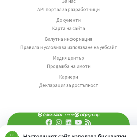
За нас
API портал за разработчици
Документи
Карта на сайта
Валутна информация
Правила и условия за използване на уебсайт
Медия център
Продажба на имоти
Кариери
Декларация за достъпност
Част от:
попитай AI асистента ни
При въпроси -
Настоящият сайт използва бисквитки