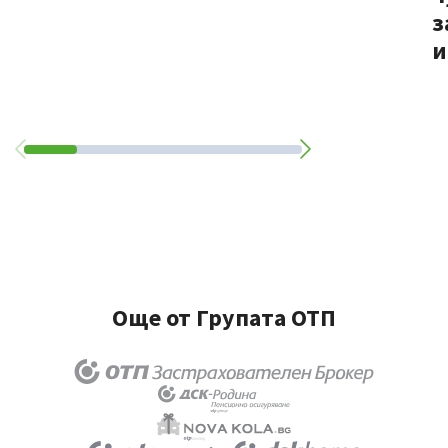
з
и
Още от Групата ОТП