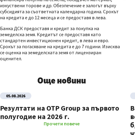
изкуствени торове и др. Обезпечение е залогът върху
субсидията за съответната календарна година. Срокът
на кредита е до 12 месеца и се предоставя в лева.
Банка ДСК предоставя и кредит за покупка на
земеделска земя. Кредитът се предоставя като
стандартен инвестиционен кредит, в лева и евро.
Срокът за погасяване на кредита е до 7 години. Изисква
се оценка на земеделската земя от лицензиран
оценител.
Още новини
05.08.2026
Резултати на OTP Group за първото
В
полугодие на 2026 г.
в
б
Прочети повече
ч