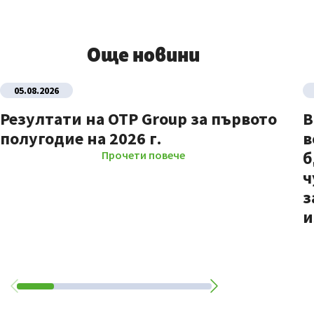
Още новини
05.08.2026
Резултати на OTP Group за първото
В
полугодие на 2026 г.
в
б
Прочети повече
ч
з
и