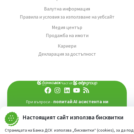
Валутна информация
Правила и условия за използване на уебсайт
Медия център
Продажба на имоти
Кариери
Декларация за достъпност
Част от:
попитай AI асистента ни
При въпроси -
©
2026
Всички права запазени
Сайт от:
StudioX
Настоящият сайт използва бисквитки
Страницата на Банка ДСК използва „бисквитки“ (cookies), за да по