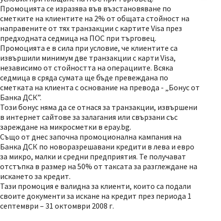
Промоцията се изразява във възстановяване по
сметките на клиентите на 2% от общата стойност на
направените от тях транзакции с картите Visa през
предходната седмица на ПОС при търговец.
Промоцията е в сила при условие, че клиентите са
извършили минимум две транзакции с карти Visa,
независимо от стойността на операциите. Всяка
седмица в сряда сумата ще бъде превеждана по
сметката на клиента с основание на превода - „Бонус от
Банка ДСК”.
Този бонус няма да се отнася за транзакции, извършени
в интернет сайтове за залагания или свързани със
зареждане на микросметки в epay.bg.
Също от днес започна промоционална кампания на
Банка ДСК по новоразрешавани кредити в лева и евро
за микро, малки и средни предприятия. Те получават
отстъпка в размер на 50% от таксата за разглеждане на
искането за кредит.
Тази промоция е валидна за клиенти, които са подали
своите документи за искане на кредит през периода 1
септември – 31 октомври 2008 г.