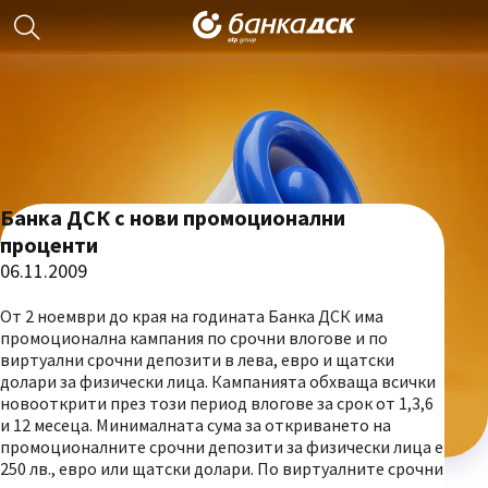
Банка ДСК с нови промоционални
проценти
06.11.2009
От 2 ноември до края на годината Банка ДСК има
промоционална кампания по срочни влогове и по
виртуални срочни депозити в лева, евро и щатски
долари за физически лица. Кампанията обхваща всички
новооткрити през този период влогове за срок от 1,3,6
и 12 месеца. Минималната сума за откриването на
промоционалните срочни депозити за физически лица е
250 лв., евро или щатски долари. По виртуалните срочни