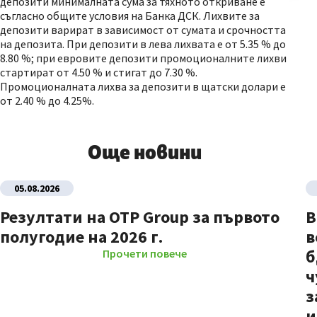
депозити минималната сума за тяхното откриване е
съгласно общите условия на Банка ДСК. Лихвите за
депозити варират в зависимост от сумата и срочността
на депозита. При депозити в лева лихвата е от 5.35 % до
8.80 %; при евровите депозити промоционалните лихви
стартират от 4.50 % и стигат до 7.30 %.
Промоционалната лихва за депозити в щатски долари е
от 2.40 % до 4.25%.
Още новини
05.08.2026
Резултати на OTP Group за първото
В
полугодие на 2026 г.
в
б
Прочети повече
ч
з
и