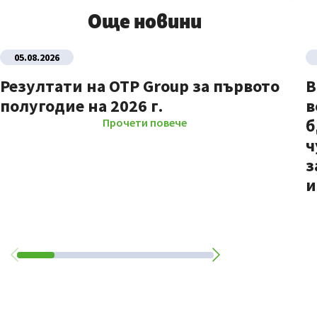
Още новини
05.08.2026
Резултати на OTP Group за първото
В
полугодие на 2026 г.
в
б
Прочети повече
ч
з
и