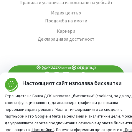
Правила и условия за използване на уебсайт
Медия център
Продажба на имоти
Кариери
Декларация за достъпност
Част от:
Настоящият сайт използва бисквитки
попитай AI асистента ни
При въпроси -
Страницата на Банка ДСК използва „бисквитки“ (cookies), за да по
©
2026
Всички права запазени
Сайт от:
StudioX
своята функционалност, да анализира трафика и да показва
персонализирана реклама. Част от информацията се споделя с
партньори като Google и Meta за рекламни и аналитични цели. Мож
да управлявате своите предпочитания относно видовете бисквитк
чрез опцията
„Настройки“
. Повече информация ще откриете в
„Пра