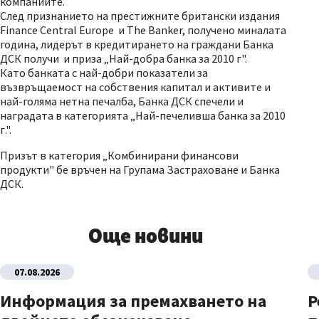
компаниите.
След признанието на престижните британски издания
Finance Central Europe и The Banker, получено миналата
година, лидерът в кредитирането на граждани Банка
ДСК получи и приза „Най-добра банка за 2010 г".
Като банката с най-добри показатели за
възвръщаемост на собствения капитал и активите и
най-голяма нетна печалба, Банка ДСК спечели и
наградата в категорията „Най-печеливша банка за 2010
г.".
Призът в категория „Комбинирани финансови
продукти" бе връчен на Групама Застраховане и Банка
ДСК.
Още новини
07.08.2026
Информация за премахването на
Р