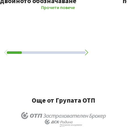
двойното обозначаване
п
Прочети повече
Още от Групата ОТП