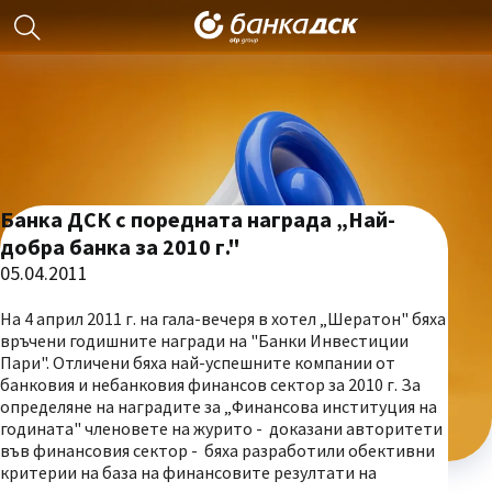
Банка ДСК с поредната награда „Най-
добра банка за 2010 г."
05.04.2011
На 4 април 2011 г. на гала-вечеря в хотел „Шератон" бяха
връчени годишните награди на "Банки Инвестиции
Пари". Отличени бяха най-успешните компании от
банковия и небанковия финансов сектор за 2010 г. За
определяне на наградите за „Финансова институция на
годината" членовете на журито - доказани авторитети
във финансовия сектор - бяха разработили обективни
критерии на база на финансовите резултати на