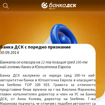
Банка ДСК с поредно признание
30.09.2014
Банката се класира на 12-та позиция сред 100-те
най-големи банки в Югоизточна Европа
Банка ДСК заслужено се нареди сред 100-те най-
авторитетни банки в Югоизточна Европа в класацията
на SeeNews TOP 100 SEE. Грамота за отличното
представяне беше връчена на г-жа Виолина Маринова,
главен изпълнителен директор и член на УС на Банка
ДСК, от Анна Колева, директор на SeeNews. Г-жа
Маринова подчерта, че отличия с подобен авторитет са