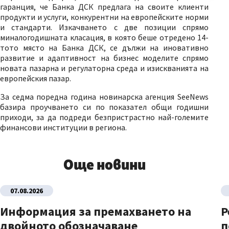
гаранция, че Банка ДСК предлага на своите клиенти
продукти и услуги, конкурентни на европейските норми
и стандарти. Изкачването с две позиции спрямо
миналогодишната класация, в която беше отредено 14-
тото място на Банка ДСК, се дължи на иновативно
развитие и адаптивност на бизнес моделите спрямо
новата пазарна и регулаторна среда и изискванията на
европейския пазар.
За седма поредна година новинарска агенция SeeNews
базира проучването си по показател общи годишни
приходи, за да подреди безпристрастно най-големите
финансови институции в региона.
Още новини
07.08.2026
Информация за премахването на
Р
двойното обозначаване
п