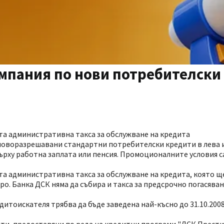
мпания по нови потребителски
та административна такса за обслужване на кредита
новоразрешавани стандартни потребителски кредити в лева и 
ърху работна заплата или пенсия. Промоционалните условия са
та административна такса за обслужване на кредита, която щ
вро. Банка ДСК няма да събира и такса за предсрочно погасява
итоискателя трябва да бъде заведена най-късно до 31.10.2008 