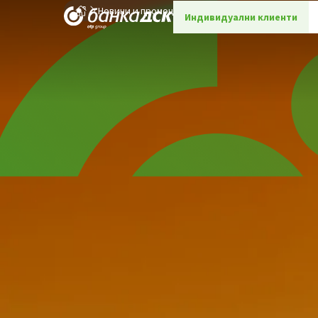
Новини и промоции
Детайли
Индивидуални клиенти