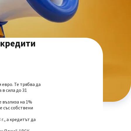
 кредити
евро. Те трябва да
 в сила до 31
е възлиза на 1%
не със собствени
г., а кредитът да