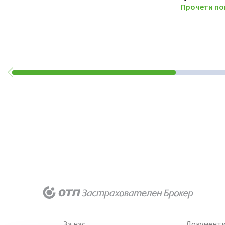
Прочети по
За нас
Документ