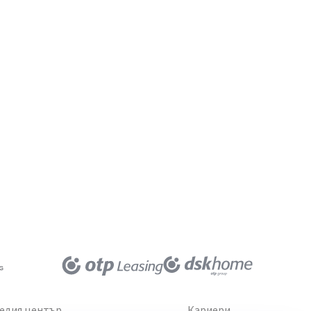
едия център
Кариери