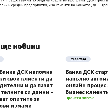
ти, предоставяни по реда на кредитни програми "ДСК Прести
алки и средни предприятия, и за клиенти на Банката „ДСК Пра
ще новини
03.08.2026
 Банка ДСК напомня
Банка ДСК стар
ки свои клиенти да
напълно автом
дителни и да пазят
онлайн процес 
телните си данни –
бизнес клиент
ват опитите за
Прочети повече
ови измами