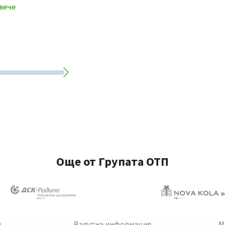
вече
Още от Групата ОТП
и
Валутна информация
М