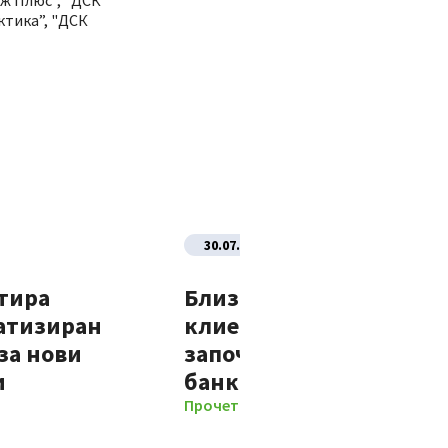
ж Плюс", "ДСК
ктика”, "ДСК
30.07.2026
тира
Близо 70% от новите
атизиран
клиенти на Банка ДСК
за нови
започват отношенията 
и
банката изцяло дигит
Прочети повече