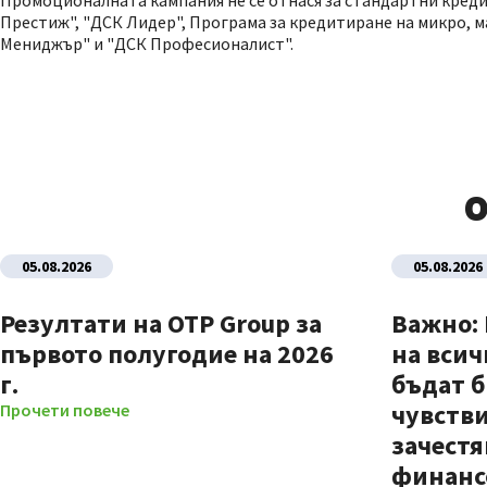
Промоционалната кампания не се отнася за стандартни креди
Престиж", "ДСК Лидер", Програма за кредитиране на микро, м
Мениджър" и "ДСК Професионалист".
О
05.08.2026
05.08.2026
Резултати на OTP Group за
Важно:
първото полугодие на 2026
на всич
г.
бъдат б
чувстви
Прочети повече
зачестя
финанс