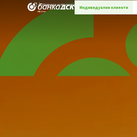
Новини и промоции
Детайли
Индивидуални клиенти