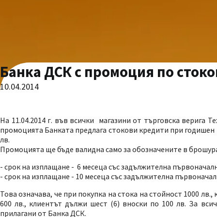
Банка ДСК с промоция по сток
10.04.2014
На 11.04.2014 г. във всички магазини от търговска верига
промоцията Банката предлага стокови кредити при годишен пр
лв.
Промоцията ще бъде валидна само за обозначените в брошура
- срок на изплащане - 6 месеца със задължителна първоначалн
- срок на изплащане - 10 месеца със задължителна първоначал
Това означава, че при покупка на стока на стойност 1000 лв., 
600 лв., клиентът дължи шест (6) вноски по 100 лв. За вс
прилагани от Банка ДСК.