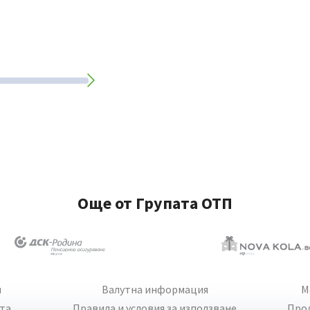
Още от Групата ОТП
и
Валутна информация
М
йта
Правила и условия за използване
Про