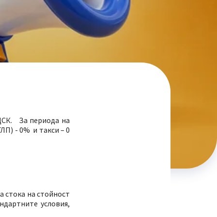
 ДСК. За периода на
П) - 0% и такси – 0
на стока на стойност
андартните условия,