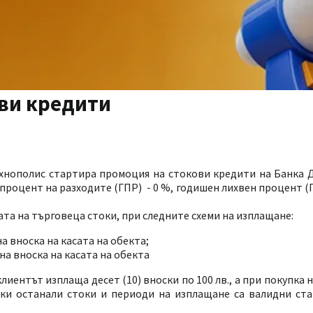
ови кредити
 Технополис стартира промоция на стокови кредити на Банка
оцент на разходите (ГПР) - 0 %, годишен лихвен процент (ГЛ
та на търговеца стоки, при следните схеми на изплащане:
а вноска на касата на обекта;
на вноска на касата на обекта
клиентът изплаща десет (10) вноски по 100 лв., а при покупка 
ички останали стоки и периоди на изплащане са валидни ст