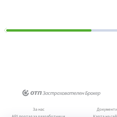
За нас
Документ
API портал за разработчици
Карта на са