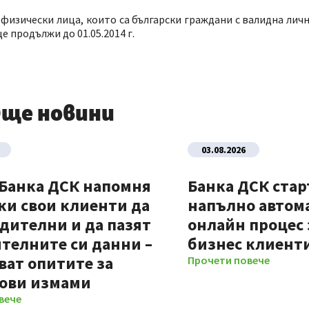
изически лица, които са български граждани с валидна лична
е продължи до 01.05.2014 г.
ще новини
03.08.2026
 Банка ДСК напомня
Банка ДСК стар
ки свои клиенти да
напълно автом
дителни и да пазят
онлайн процес 
телните си данни –
бизнес клиент
ват опитите за
Прочети повече
ови измами
вече