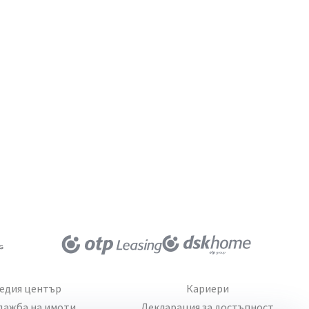
едия център
Кариери
дажба на имоти
Декларация за достъпност