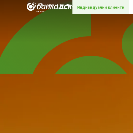
Новини и промоции
Детайли
Индивидуални клиенти