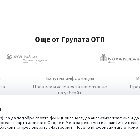
Още от Групата ОТП
и
Валутна информация
М
йта
Правила и условия за използване
Про
на уебсайт
и
s), за да подобри своята функционалност, да анализира трафика и да
оделя с партньори като Google и Meta за рекламни и аналитични цели
 бисквитки чрез опцията
„Настройки“
. Повече информация ще открие