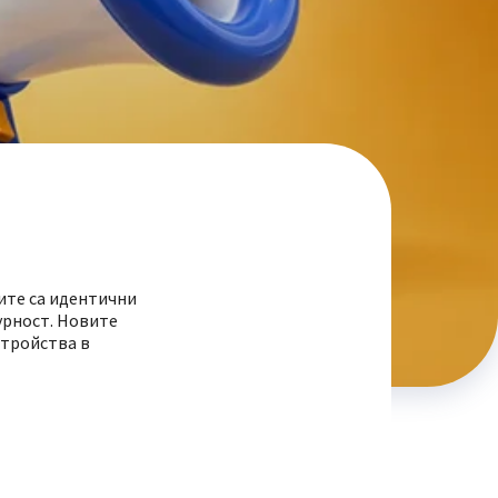
тите са идентични
урност. Новите
стройства в