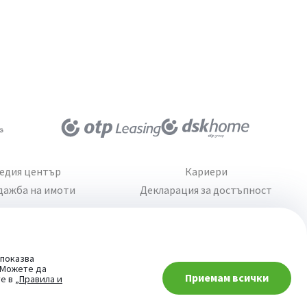
едия център
Кариери
дажба на имоти
Декларация за достъпност
 показва
. Можете да
Приемам всички
При въпроси -
те в
„Правила и
попитай AI асистента ни