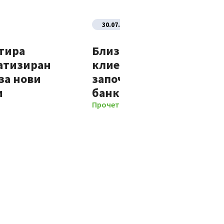
30.07.2026
тира
Близо 70% от новите
атизиран
клиенти на Банка ДСК
за нови
започват отношенията 
и
банката изцяло дигит
Прочети повече