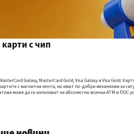
 карти с чип
sterCard Galaxy, MasterCard Gold, Visa Galaxy и Visa Gold. Кар
артите с магнитна лента, но имат по-добри механизми за сиг
затова може да се използват на абсолютно всички АТМ и ПОС у
ще новини