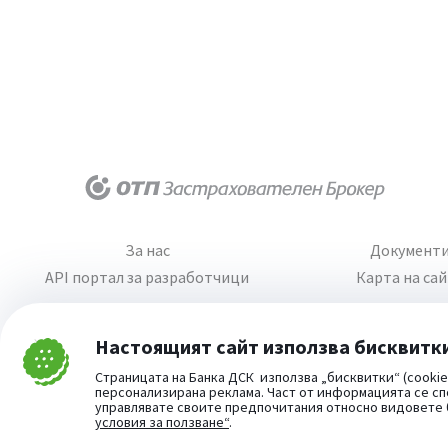
За нас
Документ
API портал за разработчици
Карта на са
Настоящият сайт използва бисквитк
Затвори
Страницата на Банка ДСК използва „бисквитки“ (cookie
Cookie consent change
персонализирана реклама. Част от информацията се сп
управлявате своите предпочитания относно видовете
условия за ползване“
.
Част от: