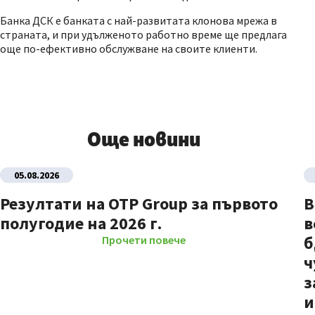
Банка ДСК е банката с най-развитата клонова мрежа в
страната, и при удълженото работно време ще предлага
още по-ефективно обслужване на своите клиенти.
Още новини
05.08.2026
Резултати на OTP Group за първото
В
полугодие на 2026 г.
в
б
Прочети повече
ч
з
и