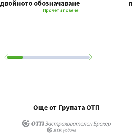
двойното обозначаване
п
Прочети повече
Още от Групата ОТП