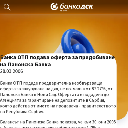
Банка ОТП подава оферта за придобиване
на Панонска Банка
28.03.2006
Банка ОТП подаде предварителна необвързваща
оферта за закупуване на дял, не по-малък от 87.27%, от
Панонска Банка в Нови Сад. Офертата е подадена до
Агенцията за гарантиране на депозитите в Сърбия,
която действа от името на продавача - правителството
на Република Сърбия.
Балансът на Панонска Банка показва, че към 30 юни 2005
г. банката има пазарен дял в общо активи 1.7%, а