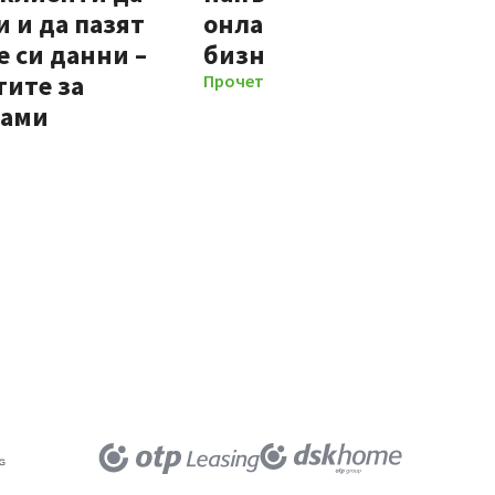
 и да пазят
онлайн процес за нови
 си данни –
бизнес клиенти
тите за
Прочети повече
мами