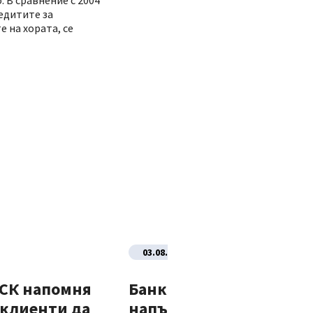
. В сравнение с 2004
редитите за
 на хората, се
03.08.2026
ДСК напомня
Банка ДСК стартира
 клиенти да
напълно автоматизир