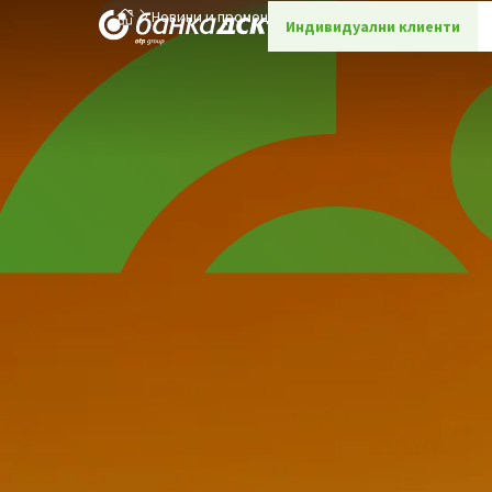
Новини и промоции
Детайли
Индивидуални клиенти