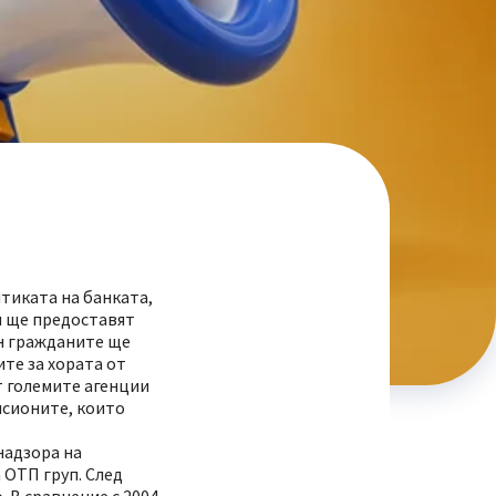
итиката на банката,
и ще предоставят
ин гражданите ще
те за хората от
т големите агенции
исионите, които
надзора на
 ОТП груп. След