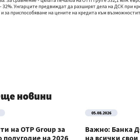
а. За сравнение - цялата печалба на ОТП груп е 532,1 млн. евро
о - 32%. Унгарците предвиждат да разширят дела на ДСК при к
 и за приспособяване на цените на кредита към възможностите
ще новини
05.08.2026
ти на OTP Group за
Важно: Банка 
 полугодие на 2026
на всички свои