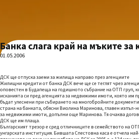
Банка слага край на мъките за
01.05.2006
ДСК ще отпуска заеми за жилища направо през агенциите
Жилищни кредити от банка ДСК вече ще се теглят чрез агенци
оповестен в Будапеща на годишното събрание на ОТП груп, ко
исканията си пред агенцията за недвижими имоти, която им п
бъдат улеснени при събирането на многобройните документи, 
страна на банката, обясни Виолина Маринова, главен изпъл-н
за недвижими имоти, допълни още Маринова. Тя очаква догов
ДСК ще им плаща.
Българският трезор е сред отличниците в семейството на ОТП 
унгарската институция. Бившата Спестовна каса е отчела най-