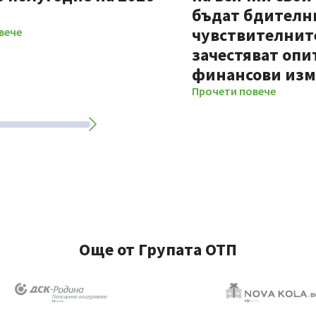
бъдат бдителни
чувствителните
вече
зачестяват опи
финансови из
Прочети повече
Още от Групата ОТП