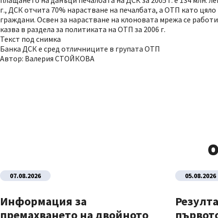
плащането на данъци печалбата на ДСК за 2005 г. е 134 млн. лев
г., ДСК отчита 70% нарастване на печалбата, а ОТП като цял
граждани. Освен за нарастване на клоновата мрежа се работи
казва в раздела за политиката на ОТП за 2006 г.
Текст под снимка
Банка ДСК е сред отличниците в групата ОТП
Автор: Валерия СТОЙКОВА
О
07.08.2026
05.08.2026
Информация за
Резулта
премахването на двойното
първото