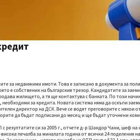
 кредит
ите за недвижими имоти. Това е записано в документа за пол
ято е собственик на българския трезор. Кандидатите за заем
родава жилището, а тя ще контактува с банката. По този нач
необходими за кредита. Новата система няма да оскъпи заеми
ителен директор на ДСК. Вече се водят преговорите с някои о
орите да бъдат подписани до месец и ще бъдат уточнени ком
с резултатите си за 2005 г., отчете д-р Шандор Чани, шеф на 
висока печалба за миналата година от всички 24 поделения на