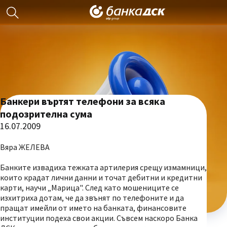
Банкери въртят телефони за всяка
подозрителна сума
16.07.2009
Вяра ЖЕЛЕВА
Банките извадиха тежката артилерия срещу измамници,
които крадат лични данни и точат дебитни и кредитни
карти, научи „Марица". След като мошениците се
изхитриха дотам, че да звънят по телефоните и да
пращат имейли от името на банката, финансовите
институции подеха свои акции. Съвсем наскоро Банка