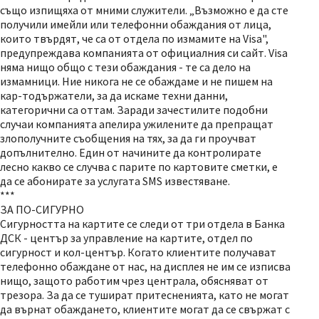
също изпищяха от мними служители. „Възможно е да сте
получили имейли или телефонни обаждания от лица,
които твърдят, че са от отдела по измамите на Visa",
предупреждава компанията от официалния си сайт. Visa
няма нищо общо с тези обаждания - те са дело на
измамници. Ние никога не се обаждаме и не пишем на
кар-тодържатели, за да искаме техни данни,
категорични са оттам. Заради зачестилите подобни
случаи компанията апелира ужилените да препращат
злополучните съобщения на тях, за да ги проучват
допълнително. Един от начините да контролирате
лесно какво се случва с парите по картовите сметки, е
да се абонирате за услугата SMS известяване.
***
ЗА ПО-СИГУРНО
Сигурността на картите се следи от три отдела в Банка
ДСК - център за управление на картите, отдел по
сигурност и кол-център. Когато клиентите получават
телефонно обаждане от нас, на дисплея не им се изписва
нищо, защото работим чрез централа, обясняват от
трезора. За да се тушират притесненията, като не могат
да върнат обаждането, клиентите могат да се свържат с