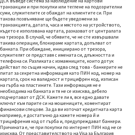
ДСК въведе система за наблюдение на картови
транзакции и при покупки или теглене на подозрителни
суми, служителите се обаждат на клиентите си. При
такова позвъняване ще бъдете уведомени за
транзакцията, датата, часа и мястото на устройството,
където е използвана картата, разказват от централата
на трезора. В случай, че обявите, че не сте извършвали
такива операции, блокираме картата, допълват от
банката. При обаждане, инициирано от трезора,
служителят се представя с имената си, длъжността и
телефона си. Разликата с измамниците, които дотук
действат по същия начин, идва след това - банкерите не
питат за секретна информация като ПИН код, номер на
картата, срок на валидност и трицифрен код, изписан
на гърба на пластините. Тази информация не е
необходима на банката и тя не се изисква, дебело
подчертават от ДСК. Кажете ли я, все едно давате
ключът към парите си на мошениците, коментират
финансови спецове. За да ви източат кредитната карта
например, е достатъчно да кажете номера й и
трицифрения код от гърба и, предупреждават банкери.
Причината е, че при покупки по интернет ПИН код не се
изисква. От представителството на Visa за България