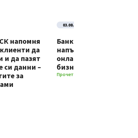
03.08.2026
ДСК напомня
Банка ДСК стартира
 клиенти да
напълно автоматизир
 и да пазят
онлайн процес за нови
 си данни –
бизнес клиенти
тите за
Прочети повече
мами