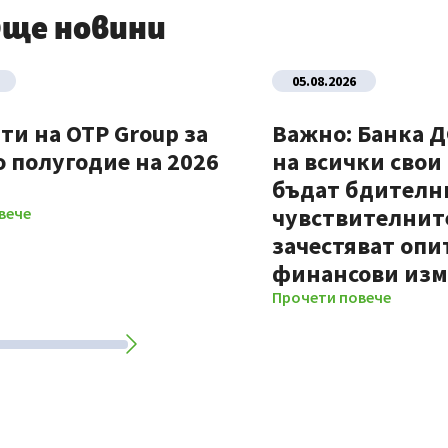
ще новини
05.08.2026
ти на OTP Group за
Важно: Банка 
 полугодие на 2026
на всички свои
бъдат бдителни
чувствителните
вече
зачестяват опи
финансови из
Прочети повече