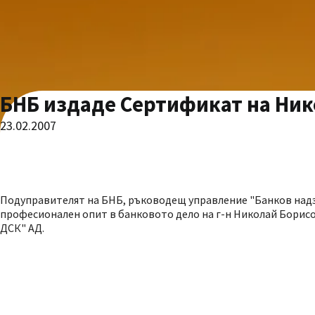
БНБ издаде Сертификат на Ник
23.02.2007
Подуправителят на БНБ, ръководещ управление "Банков надз
професионален опит в банковото дело на г-н Николай Борисов
ДСК" АД.