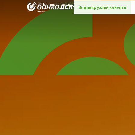
Новини и промоции
Детайли
Индивидуални клиенти