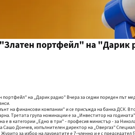
"Златен портфейл" на "Дарик р
н портфейл" на „Дарик радио" Вчера за седми пореден път ме
анси.
мънт на финансови компании" и се присъжда на банка ДСК. Вто
рна. Третата група номинации е за „Инвеститор на годината
а е в категории „Едно в три" - професия министър - за Никола
 за Сашо Дончев, изпълнителен директор на „Овергаз" Специал
Журито за избор на лауреатите е 7-членно и е с председател Г