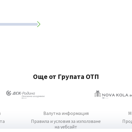
Още от Групата ОТП
и
Валутна информация
М
йта
Правила и условия за използване
Про
на уебсайт