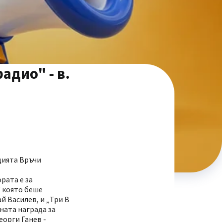
адио" - в.
дията Връчи
рата е за
" която беше
й Василев, и „Три В
ната награда за
еорги Ганев -