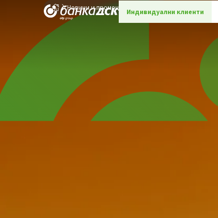
Новини и промоции
Детайли
Индивидуални клиенти