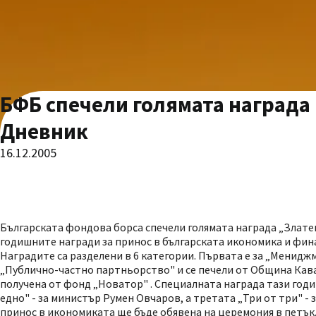
БФБ спечели голямата награда 
Дневник
16.12.2005
Българската фондова борса спечели голямата награда „Злате
годишните награди за принос в българската икономика и фин
Наградите са разделени в 6 категории. Първата е за „Менидж
„Публично-частно партньорство" и се печели от Община Кава
получена от фонд „Новатор" . Специалната награда тази годин
едно" - за министър Румен Овчаров, а третата „Три от три" -
принос в икономиката ще бъде обявена на церемония в петък. 