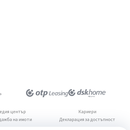
едия център
Кариери
дажба на имоти
Декларация за достъпност