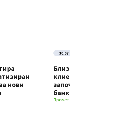
30.07.2026
тира
Близо 70% от новите
атизиран
клиенти на Банка ДСК
за нови
започват отношенията 
и
банката изцяло дигит
Прочети повече