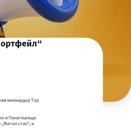
 портфейл“
ския милиардер Тор
ко и Панагюрище.
 „Митал стил“, и