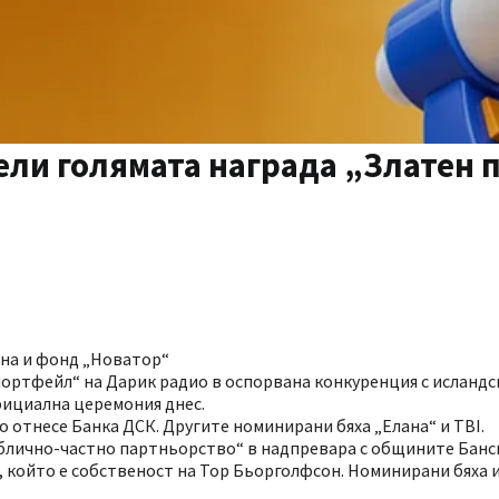
ели голямата награда „Златен
рна и фонд „Новатор“
портфейл“ на Дарик радио в оспорвана конкуренция с исланд
фициална церемония днес.
отнесе Банка ДСК. Другите номинирани бяха „Елана“ и TBI.
блично-частно партньорство“ в надпревара с общините Банс
 който е собственост на Тор Бьорголфсон. Номинирани бяха и