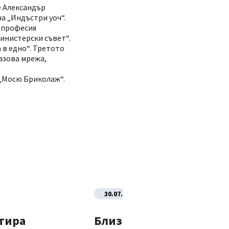
е Александър
а „Индъстри уоч“.
- професия
Министерски съвет“.
 в едно“. Третото
газова мрежа,
 „Мосю Бриколаж“.
30.07.2026
тира
Близо 70% от новите