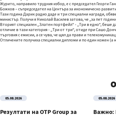
Журито, направило трудния избор, е с председател Георги Ган
Божков – съпредседател на Центъра за икономическо развитие
Тази година Дарик радио даде и три специални награди, обяв
министър. Получи я Николай Василев затова, че „за пет годин
Вторият специален „Златен портфейл“ - „Три в едно“, беше д
отличие в тази категория - „Три от три“, отиде при Сашо Донч
търговия с емисии, а се чува, че щял да прави и телекомуник
Отличените получиха специални дипломи и по един кожен (а не
О
05.08.2026
05.08.2026
Резултати на OTP Group за
Важно: