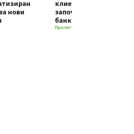
атизиран
клиенти на Банка ДСК
за нови
започват отношенията 
и
банката изцяло дигит
Прочети повече