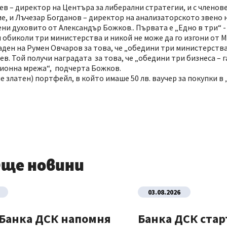
ев – директор на Центъра за либерални стратегии, и с членов
, и Лъчезар Богданов – директор на анализаторското звено н
ени духовито от Александър Божков.. Първата е „Едно в три“ 
и обиколи три министерства и никой не може да го изгони от 
аден на Румен Овчаров за това, че „обедини три министерства
ев. Той получи наградата за това, че „обедини три бизнеса – 
ационна мрежа“, подчерта Божков.
 златен) портфейл, в който имаше 50 лв. ваучер за покупки в
ще новини
03.08.2026
 Банка ДСК напомня
Банка ДСК стар