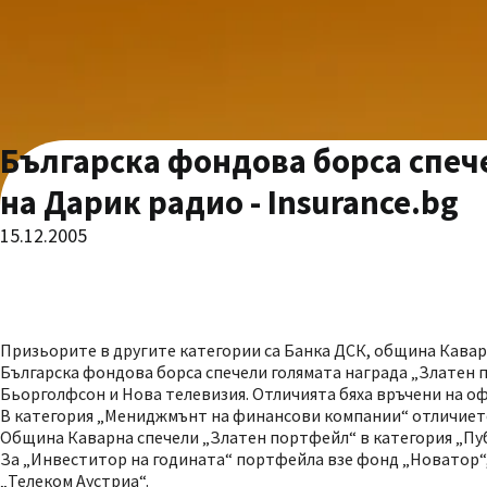
Българска фондова борса спеч
на Дарик радио - Insurance.bg
15.12.2005
Призьорите в другите категории са Банка ДСК, община Кава
Българска фондова борса спечели голямата награда „Златен 
Бьорголфсон и Нова телевизия. Отличията бяха връчени на о
В категория „Мениджмънт на финансови компании“ отличието 
Община Каварна спечели „Златен портфейл“ в категория „Пу
За „Инвеститор на годината“ портфейла взе фонд „Новатор“,
„Телеком Аустриа“.