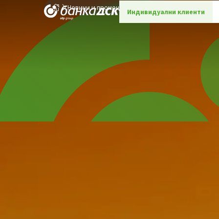
Новини и промоции
Детайли
Индивидуални клиенти