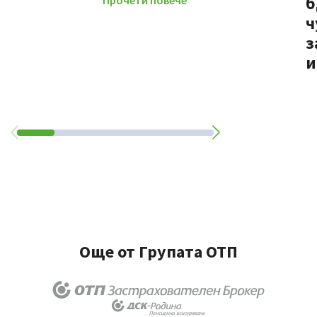
б
Прочети повече
ч
з
и
Още от Групата ОТП