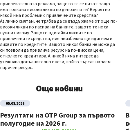
привлекателната реклама, защото те се питат: защо
има толкова високи лихви по депозитите? Вероятно
някой има проблеми с привлечените средства?
Аз лично смятам, че трябва да се въздържаме от още по-
високи лихви по пасива на банките, защото те не са
нужни никому. Защото вдигайки лихвите по
привлечените средства, ние неизбежно ще вдигнем и
лихвите по кредитите. Защото никоя банка не може да
си позволи да привлича ресурс на по-висока цена,
отколкото кредитира. А никой няма интерес да
утежнява допълнително онези, който търсят на заем
паричен ресурс.
Още новини
05.08.2026
Резултати на OTP Group за първото
В
полугодие на 2026 г.
в