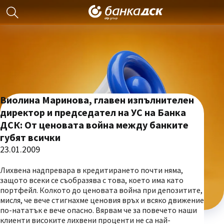
Виолина Маринова, главен изпълнителен
директор и председател на УС на Банка
ДСК: От ценовата война между банките
губят всички
23.01.2009
Лихвена надпревара в кредитирането почти няма,
защото всеки се съобразява с това, което има като
портфейл. Колкото до ценовата война при депозитите,
мисля, че вече стигнахме ценовия връх и всяко движение
по-нататък е вече опасно. Вярвам че за повечето наши
клиенти високите лихвени проценти не са най-