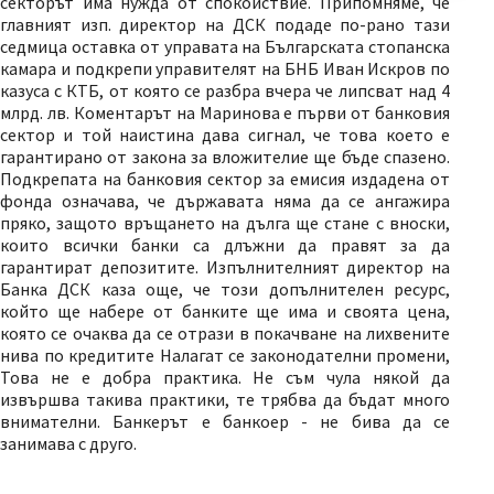
секторът има нужда от спокойствие. Припомняме, че
главният изп. директор на ДСК подаде по-рано тази
седмица оставка от управата на Българската стопанска
камара и подкрепи управителят на БНБ Иван Искров по
казуса с КТБ, от която се разбра вчера че липсват над 4
млрд. лв. Коментарът на Маринова е първи от банковия
сектор и той наистина дава сигнал, че това което е
гарантирано от закона за вложителие ще бъде спазено.
Подкрепата на банковия сектор за емисия издадена от
фонда означава, че държавата няма да се ангажира
пряко, защото връщането на дълга ще стане с вноски,
които всички банки са длъжни да правят за да
гарантират депозитите. Изпълнителният директор на
Банка ДСК каза още, че този допълнителен ресурс,
който ще набере от банките ще има и своята цена,
която се очаква да се отрази в покачване на лихвените
нива по кредитите Налагат се законодателни промени,
Това не е добра практика. Не съм чула някой да
извършва такива практики, те трябва да бъдат много
внимателни. Банкерът е банкоер - не бива да се
занимава с друго.