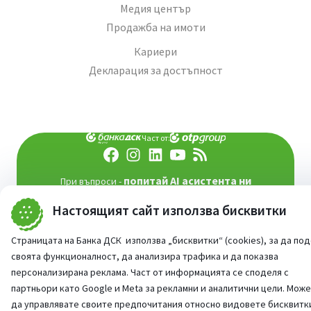
Медия център
Продажба на имоти
Кариери
Декларация за достъпност
Част от:
попитай AI асистента ни
При въпроси -
©
2026
Всички права запазени
Настоящият сайт използва бисквитки
Сайт от:
StudioX
Страницата на Банка ДСК използва „бисквитки“ (cookies), за да по
своята функционалност, да анализира трафика и да показва
персонализирана реклама. Част от информацията се споделя с
партньори като Google и Meta за рекламни и аналитични цели. Мож
да управлявате своите предпочитания относно видовете бисквитк