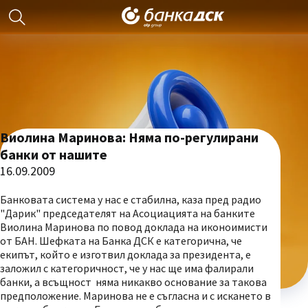
Виолина Маринова: Няма по-регулирани
банки от нашите
16.09.2009
Банковата система у нас е стабилна, каза пред радио
"Дарик" председателят на Асоциацията на банките
Виолина Маринова по повод доклада на иконоимисти
от БАН. Шефката на Банка ДСК е категорична, че
екипът, който е изготвил доклада за президента, е
заложил с категоричност, че у нас ще има фалирали
банки, а всъщност няма никакво основание за такова
предположение. Маринова не е съгласна и с искането в