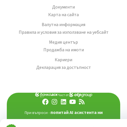
Документи
Карта на сайта
Валутна информация
Правила и условия за използване на уебсайт
Медия център
Продажба на имоти
Кариери
Декларация за достъпност
Част от:
попитай AI асистента ни
При въпроси -
©
2026
Всички права запазени
Сайт от:
StudioX