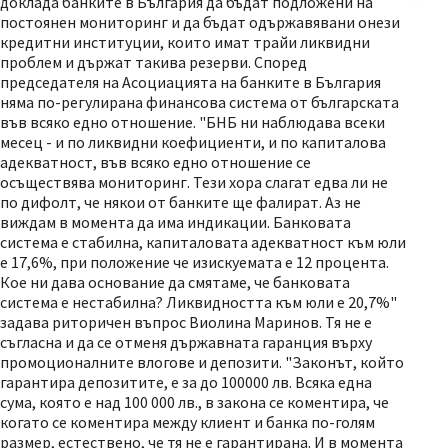
доклада банките в България да бъдат подложени на
постоянен мониторинг и да бъдат одържавявани онези
кредитни институции, които имат трайи ликвидни
проблем и държат такива резерви. Според
председателя на Асоциацията на банките в България
няма по-регулирана финансова система от българската
във всяко едно отношение. "БНБ ни наблюдава всеки
месец - и по ликвидни коефициенти, и по капиталова
адекватност, във всяко едно отношение се
осъществява мониторинг. Тези хора слагат едва ли не
по дифолт, че някои от банките ще фалират. Аз не
виждам в момента да има индикации. Банковата
система е стабилна, капиталовата адекватност към юли
е 17,6%, при положение че изискуемата е 12 процента.
Кое ни дава основание да смятаме, че банковата
система е нестабилна? Ликвидността към юли е 20,7%"
задава риторичен въпрос Виолина Маринов. Тя не е
съгласна и да се отменя държавната гаранция върху
промоционалните влогове и депозити. "Законът, който
гарантира депозитите, е за до 100000 лв. Всяка една
сума, която е над 100 000 лв., в закона се коментира, че
когато се коментира между клиент и банка по-голям
размер, естествено, че тя не е гарантирана. И в момента