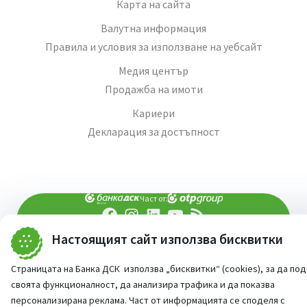
Карта на сайта
Валутна информация
Правила и условия за използване на уебсайт
Медия център
Продажба на имоти
Кариери
Декларация за достъпност
Част от:
Настоящият сайт използва бисквитки
попитай AI асистента ни
При въпроси -
©
2026
Всички права запазени
Страницата на Банка ДСК използва „бисквитки“ (cookies), за да по
Сайт от:
StudioX
своята функционалност, да анализира трафика и да показва
персонализирана реклама. Част от информацията се споделя с