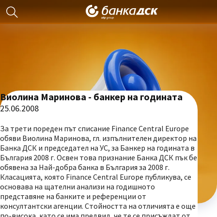
Виолина Маринова - банкер на годината
25.06.2008
За трети пореден път списание Finance Central Europe
обяви Виолина Маринова, гл. изпълнителен директор на
Банка ДСК и председател на УС, за Банкер на годината в
България 2008 г. Освен това признание Банка ДСК пък бе
обявена за Най-добра банка в България за 2008 г.
Класацията, която Finance Central Europe публикува, се
основава на щателни анализи на годишното
представяне на банките и референции от
консултантски агенции. Стойността на отличията e още
по-висока, като се има предвид, че те се присъждат от