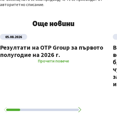
авторитетно списание.
Още новини
05.08.2026
Резултати на OTP Group за първото
В
полугодие на 2026 г.
в
б
Прочети повече
ч
з
и