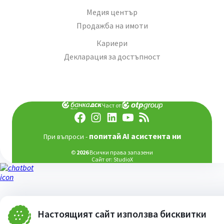
Медия център
Продажба на имоти
Кариери
Декларация за достъпност
Част от:
попитай AI асистента ни
При въпроси -
©
2026
Всички права запазени
Сайт от:
StudioX
Настоящият сайт използва бисквитки