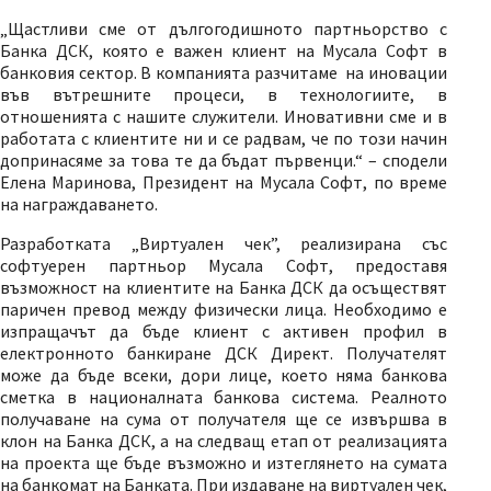
„Щастливи сме от дългогодишното партньорство с
Банка ДСК, която е важен клиент на Мусала Софт в
банковия сектор. В компанията разчитаме на иновации
във вътрешните процеси, в технологиите, в
отношенията с нашите служители. Иновативни сме и в
работата с клиентите ни и се радвам, че по този начин
допринасяме за това те да бъдат първенци.“ – сподели
Елена Маринова, Президент на Мусала Софт, по време
на награждаването.
Разработката „Виртуален чек”, реализирана със
софтуерен партньор Мусала Софт, предоставя
възможност на клиентите на Банка ДСК да осъществят
паричен превод между физически лица. Необходимо е
изпращачът да бъде клиент с активен профил в
електронното банкиране ДСК Директ. Получателят
може да бъде всеки, дори лице, което няма банкова
сметка в националната банкова система. Реалното
получаване на сума от получателя ще се извършва в
клон на Банка ДСК, а на следващ етап от реализацията
на проекта ще бъде възможно и изтеглянето на сумата
на банкомат на Банката. При издаване на виртуален чек,