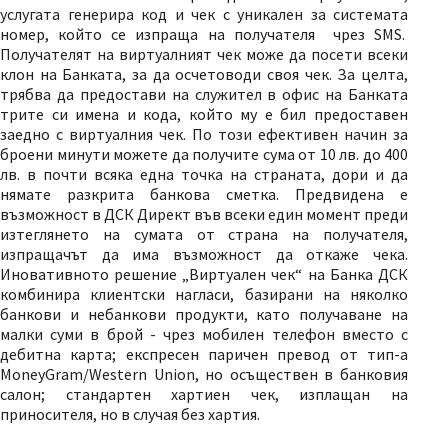
услугата генерира код и чек с уникален за системата
номер, който се изпраща на получателя чрез SMS.
Получателят на виртуалният чек може да посети всеки
клон на Банката, за да осчетоводи своя чек. За целта,
трябва да предостави на служител в офис на Банката
трите си имена и кода, който му е бил предоставен
заедно с виртуалния чек. По този ефективен начин за
броени минути можете да получите сума от 10 лв. до 400
лв. в почти всяка една точка на страната, дори и да
нямате разкрита банкова сметка. Предвидена е
възможност в ДСК Директ във всеки един момент преди
изтеглянето на сумата от страна на получателя,
изпращачът да има възможност да откаже чека.
Иновативното решение „Виртуален чек“ на Банка ДСК
комбинира клиентски нагласи, базирани на няколко
банкови и небанкови продукти, като получаване на
малки суми в брой - чрез мобилен телефон вместо с
дебитна карта; експресен паричен превод от тип-а
MoneyGram/Western Union, но осъществен в банковия
салон; стандартен хартиен чек, изплащан на
приносителя, но в случая без хартия.