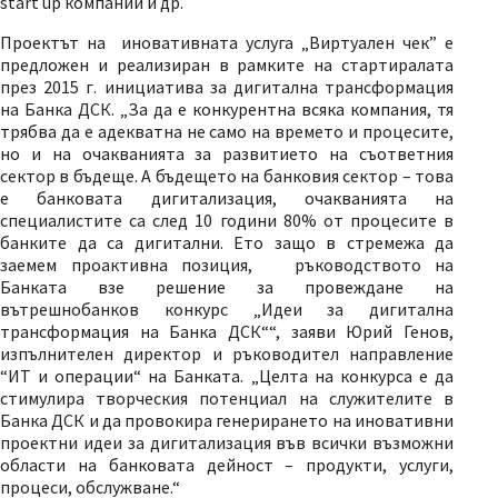
start up компании и др.
Проектът на иновативната услуга „Виртуален чек” е
предложен и реализиран в рамките на стартиралата
през 2015 г. инициатива за дигитална трансформация
на Банка ДСК. „За да е конкурентна всяка компания, тя
трябва да е адекватна не само на времето и процесите,
но и на очакванията за развитието на съответния
сектор в бъдеще. А бъдещето на банковия сектор – това
е банковата дигитализация, очакванията на
специалистите са след 10 години 80% от процесите в
банките да са дигитални. Ето защо в стремежа да
заемем проактивна позиция, ръководството на
Банката взе решение за провеждане на
вътрешнобанков конкурс „Идеи за дигитална
трансформация на Банка ДСК““, заяви Юрий Генов,
изпълнителен директор и ръководител направление
“ИТ и операции“ на Банката. „Целта на конкурса е да
стимулира творческия потенциал на служителите в
Банка ДСК и да провокира генерирането на иновативни
проектни идеи за дигитализация във всички възможни
области на банковата дейност – продукти, услуги,
процеси, обслужване.“