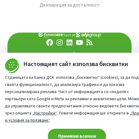
Декларация за достъпност
Част от:
попитай AI асистента ни
При въпроси -
Настоящият сайт използва бисквитки
©
2026
Всички права запазени
Сайт от:
StudioX
Страницата на Банка ДСК използва „бисквитки“ (cookies), за да по
своята функционалност, да анализира трафика и да показва
персонализирана реклама. Част от информацията се споделя с
партньори като Google и Meta за рекламни и аналитични цели. Мож
да управлявате своите предпочитания относно видовете бисквитк
чрез опцията
„Настройки“
. Повече информация ще откриете в
„Пра
и условия за ползване“
.
Cookie consent change
Приемам всички