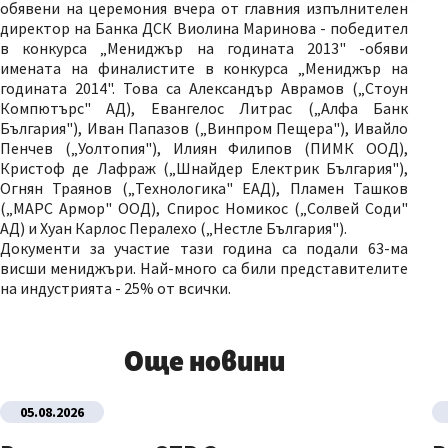
обявени на церемония вчера от главния изпълнителен
директор на Банка ДСК Виолина Маринова - победител
в конкурса „Мениджър на годината 2013" -обяви
имената на финалистите в конкурса „Мениджър на
годината 2014". Това са Александър Аврамов („Стоун
Компютърс" АД), Евангелос Литрас („Алфа Банк
България"), Иван Папазов („Винпром Пещера"), Ивайло
Пенчев („Уолтопия"), Илиян Филипов (ПИМК ООД),
Кристоф де Лафраж („Шнайдер Електрик България"),
Огнян Траянов („Технологика" ЕАД), Пламен Ташков
(„МАРС Армор" ООД), Спирос Номикос („Солвей Соди"
АД) и Хуан Карлос Пералехо („Нестле България").
Документи за участие тази година са подали 63-ма
висши мениджъри. Най-много са били представителите
на индустрията - 25% от всички.
Още новини
05.08.2026