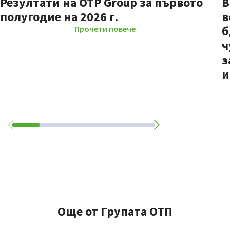
Резултати на OTP Group за първото
В
полугодие на 2026 г.
в
б
Прочети повече
ч
з
и
Още от Групата ОТП