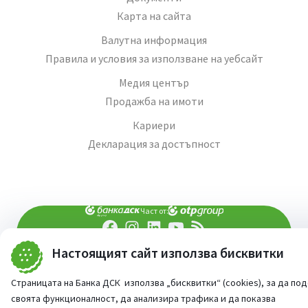
Карта на сайта
Валутна информация
Правила и условия за използване на уебсайт
Медия център
Продажба на имоти
Кариери
Декларация за достъпност
Част от:
Настоящият сайт използва бисквитки
попитай AI асистента ни
При въпроси -
©
2026
Всички права запазени
Страницата на Банка ДСК използва „бисквитки“ (cookies), за да по
Сайт от:
StudioX
своята функционалност, да анализира трафика и да показва