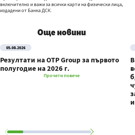
включително и важи за всички карти на физически лица,
издадени от Банка ДСК.
Още новини
05.08.2026
Резултати на OTP Group за първото
В
полугодие на 2026 г.
в
б
Прочети повече
ч
з
и