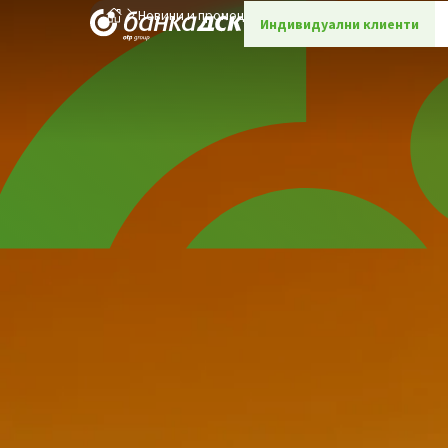
Новини и промоции
Детайли
Индивидуални клиенти