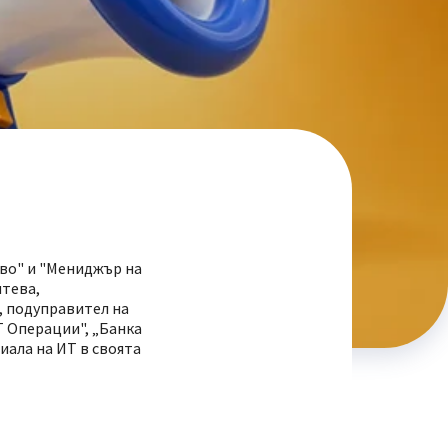
тво" и "Мениджър на
итева,
, подуправител на
Т Операции", „Банка
иала на ИТ в своята