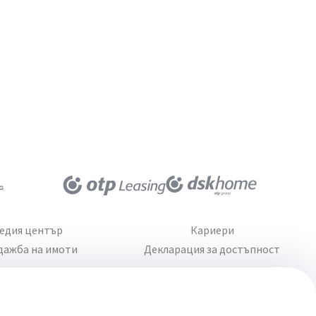
едия център
Кариери
дажба на имоти
Декларация за достъпност