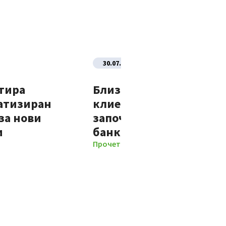
30.07.2026
тира
Близо 70% от новите
атизиран
клиенти на Банка ДСК
за нови
започват отношенията 
и
банката изцяло дигит
Прочети повече