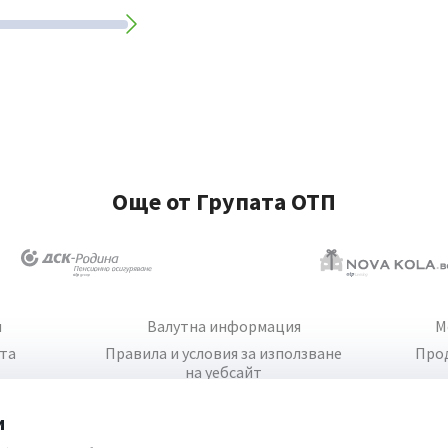
Още от Групата ОТП
и
Валутна информация
М
йта
Правила и условия за използване
Про
на уебсайт
и