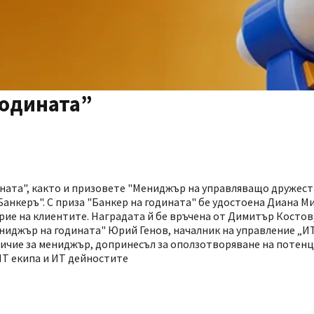
годината”
ината", както и призовете "Мениджър на управляващо дружес
Банкеръ". С приза "Банкер на годината" бе удостоена Диана М
рие на клиентите. Наградата й бе връчена от Димитър Костов
ниджър на годината" Юрий Генов, началник на управление „И
личие за мениджър, допринесъл за оползотворяване на потенц
ИТ екипа и ИТ дейностите