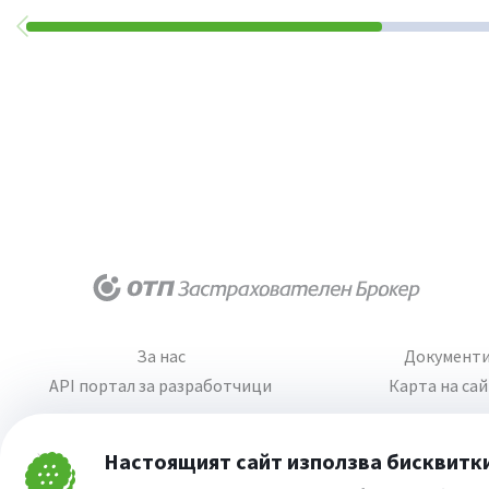
За нас
Документ
API портал за разработчици
Карта на са
Настоящият сайт използва бисквитк
Затвори