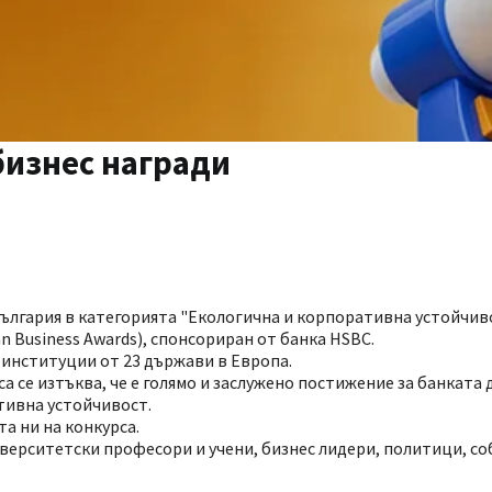
бизнес награди
България в категорията "Екологична и корпоративна устойчив
 Business Awards), спонсориран от банка HSBC.
 институции от 23 държави в Европа.
 се изтъква, че е голямо и заслужено постижение за банката 
тивна устойчивост.
та ни на конкурса.
верситетски професори и учени, бизнес лидери, политици, с