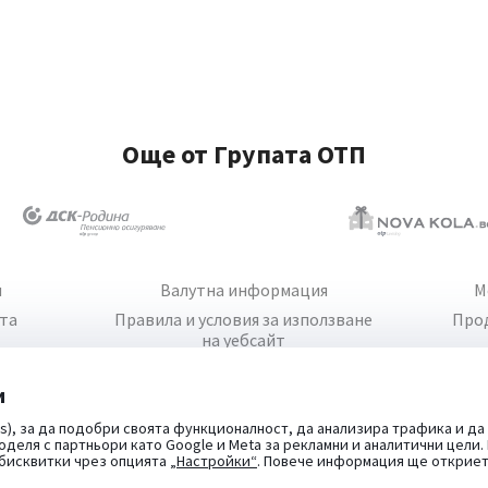
Още от Групата ОТП
и
Валутна информация
М
йта
Правила и условия за използване
Про
на уебсайт
и
s), за да подобри своята функционалност, да анализира трафика и да
оделя с партньори като Google и Meta за рекламни и аналитични цели
 бисквитки чрез опцията
„Настройки“
. Повече информация ще открие