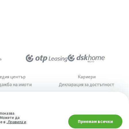
едия център
Кариери
дажба на имоти
Декларация за достъпност
 показва
. Можете да
Приемам всички
При въпроси -
те в
„Правила и
попитай AI асистента ни