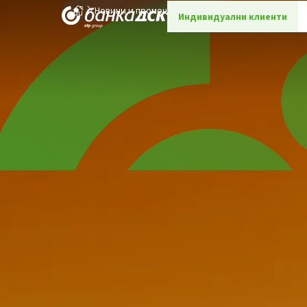
Новини и промоции
Детайли
Индивидуални клиенти