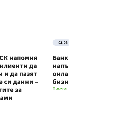
03.08.2026
ДСК напомня
Банка ДСК стартира
 клиенти да
напълно автоматизир
 и да пазят
онлайн процес за нови
 си данни –
бизнес клиенти
тите за
Прочети повече
мами