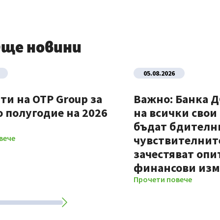
ще новини
05.08.2026
ти на OTP Group за
Важно: Банка 
 полугодие на 2026
на всички свои
бъдат бдителни
чувствителните
вече
зачестяват опи
финансови из
Прочети повече