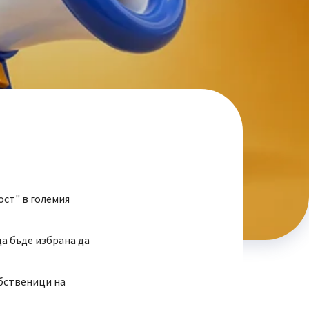
ост" в големия
да бъде избрана да
обственици на