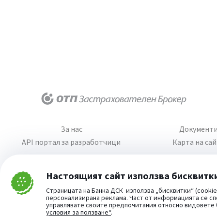
За нас
Документ
API портал за разработчици
Карта на са
Настоящият сайт използва бисквитк
Затвори
Страницата на Банка ДСК използва „бисквитки“ (cookie
Cookie consent change
персонализирана реклама. Част от информацията се сп
управлявате своите предпочитания относно видовете
условия за ползване“
.
Част от: