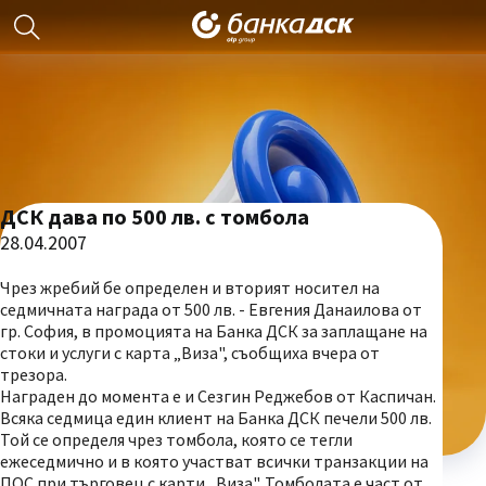
ДСК дава по 500 лв. с томбола
28.04.2007
Чрез жребий бе определен и вторият носител на
седмичната награда от 500 лв. - Евгения Данаилова от
гр. София, в промоцията на Банка ДСК за заплащане на
стоки и услуги с карта „Виза", съобщиха вчера от
трезора.
Награден до момента е и Сезгин Реджебов от Каспичан.
Всяка седмица един клиент на Банка ДСК печели 500 лв.
Той се определя чрез томбола, която се тегли
ежеседмично и в която участват всички транзакции на
ПОС при търговец с карти „Виза". Томболата е част от