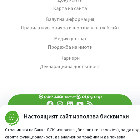
Карта на сайта
Валутна информация
Правила и условия за използване на уебсайт
Медия център
Продажба на имоти
Кариери
Декларация за достъпност
Част от:
Настоящият сайт използва бисквитки
попитай AI асистента ни
При въпроси -
©
2026
Всички права запазени
Страницата на Банка ДСК използва „бисквитки“ (cookies), за да по
Сайт от:
StudioX
своята функционалност, да анализира трафика и да показва