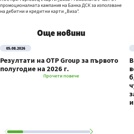
промоционалната кампания на Банка ДСК за използване
на дебитни и кредитни карти „Виза".
Още новини
05.08.2026
Резултати на OTP Group за първото
В
полугодие на 2026 г.
в
б
Прочети повече
ч
з
и