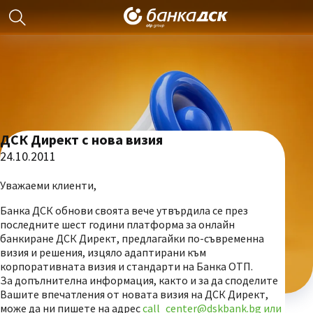
ДСК Директ с нова визия
24.10.2011
Уважаеми клиенти,
Банка ДСК обнови своята вече утвърдила се през
последните шест години платформа за онлайн
банкиране ДСК Директ, предлагайки по-съвременна
визия и решения, изцяло адаптирани към
корпоративната визия и стандарти на Банка ОТП.
За допълнителна информация, както и за да споделите
Вашите впечатления от новата визия на ДСК Директ,
може да ни пишете на адрес
call_center@dskbank.bg или