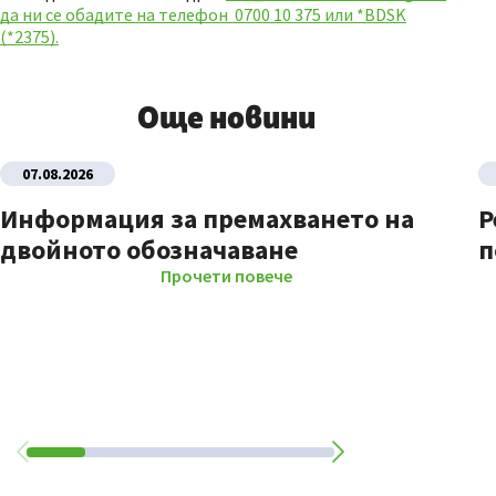
да ни се обадите на телефон 0700 10 375 или *BDSK
(*2375).
Още новини
07.08.2026
Информация за премахването на
Р
двойното обозначаване
п
Прочети повече