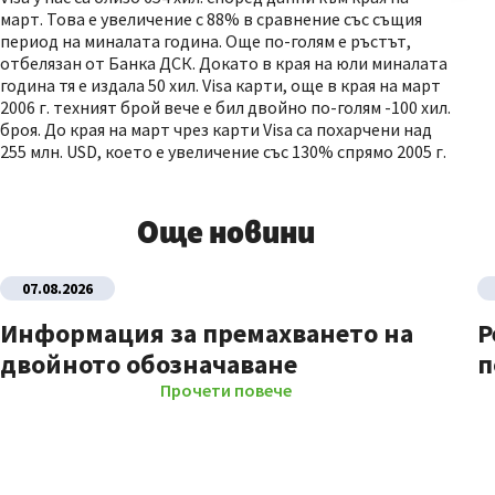
март. Това е увеличение с 88% в сравнение със същия
период на миналата година. Още по-голям е ръстът,
отбелязан от Банка ДСК. Докато в края на юли миналата
година тя е издала 50 хил. Visa карти, още в края на март
2006 г. техният брой вече е бил двойно по-голям -100 хил.
броя. До края на март чрез карти Visa са похарчени над
255 млн. USD, което е увеличение със 130% спрямо 2005 г.
Още новини
07.08.2026
Информация за премахването на
Р
двойното обозначаване
п
Прочети повече