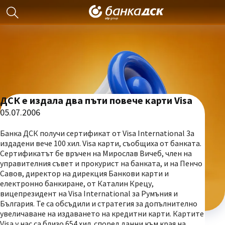
ДСК е издала два пъти повече карти Visa
05.07.2006
Банка ДСК получи сертификат от Visa International 3а
издадени вече 100 хил. Visa карти, съобщиха от банката.
Сертификатът бе връчен на Мирослав Вичеб, член на
управителния съвет и прокурист на банката, и на Пенчо
Савов, директор на дирекция Банкови карти и
електронно банкиране, от Каталин Крецу,
вицепрезидент на Visa International за Румъния и
България. Те са обсъдили и стратегия за допълнително
увеличаване на издаването на кредитни карти. Картите
Visa у нас са близо 654 хил. според данни към края на