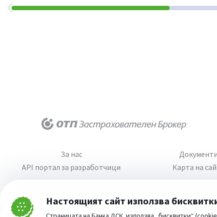
За нас
Документ
API портал за разработчици
Карта на са
Настоящият сайт използва бисквитк
Затвори
Страницата на Банка ДСК използва „бисквитки“ (cookie