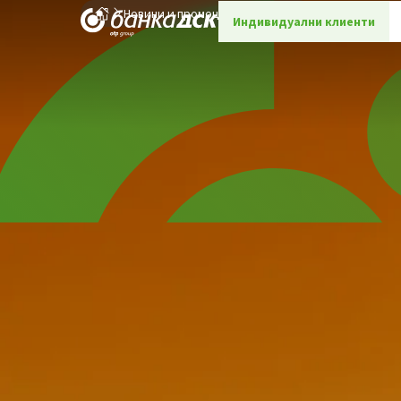
Новини и промоции
Детайли
Индивидуални клиенти