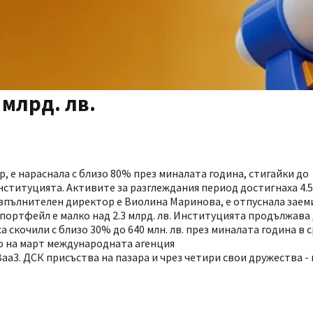
 млрд. лв.
, e нарасналa с близо 80% през миналата година, стигайки до
нституцията. Активите за разглеждания период достигнаха 4.5 м
изпълнителен директор е Виолина Маринова, е отпуснала заеми
 портфейл е малко над 2.3 млрд. лв. Институцията продължава
скочили с близо 30% до 640 млн. лв. през миналата година в ср
о на март международната агенция
аа3. ДСК присъства на пазара и чрез четири свои дружества -