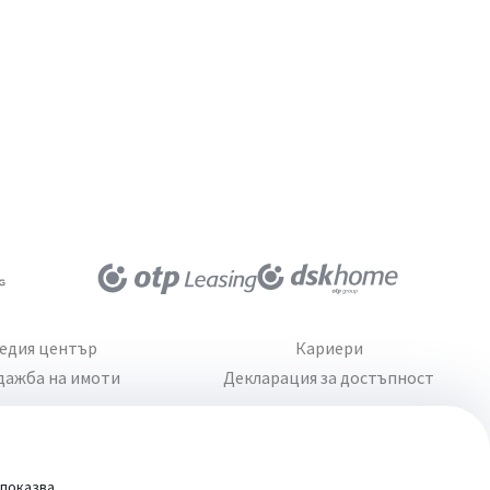
едия център
Кариери
дажба на имоти
Декларация за достъпност
 показва