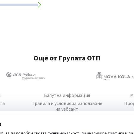
Още от Групата ОТП
и
Валутна информация
М
йта
Правила и условия за използване
Про
на уебсайт
и
s), за да подобри своята функционалност, да анализира трафика и да