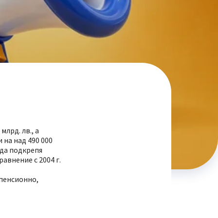
лрд. лв., а
 на над 490 000
 да подкрепя
авнение с 2004 г.
 пенсионно,