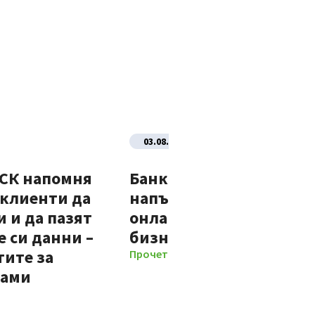
03.08.2026
ДСК напомня
Банка ДСК стартира
 клиенти да
напълно автоматизир
 и да пазят
онлайн процес за нови
 си данни –
бизнес клиенти
тите за
Прочети повече
мами