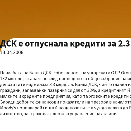
ДСК е отпуснала кредити за 2.3
13.04.2006
Печалбата на Банка ДСК, собственост на унгарската OTP Group
132 млн. лв., стана ясно след проведеното общо събрание на и
депозитите надминаха 3.3 млрд. лв. Банка ДСК, чийто главен 
граждани, запазвайки пазарния си дял от 38%, а кредитният й
малките и средните предприятия, като търговските кредити са 
Заради добрите финансови показатели на трезора в началот
Moody’s повиши рейтинга й по депозитите в чужда валута до В
лизингово, застрахователно и за управление на активи.