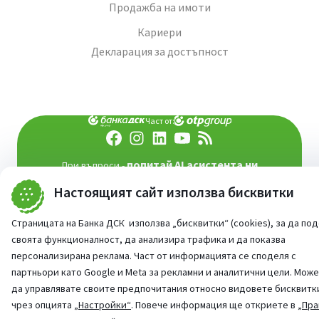
Продажба на имоти
Кариери
Декларация за достъпност
Част от:
попитай AI асистента ни
При въпроси -
©
2026
Всички права запазени
Настоящият сайт използва бисквитки
Сайт от:
StudioX
Страницата на Банка ДСК използва „бисквитки“ (cookies), за да по
своята функционалност, да анализира трафика и да показва
персонализирана реклама. Част от информацията се споделя с
партньори като Google и Meta за рекламни и аналитични цели. Мож
да управлявате своите предпочитания относно видовете бисквитк
чрез опцията
„Настройки“
. Повече информация ще откриете в
„Пра