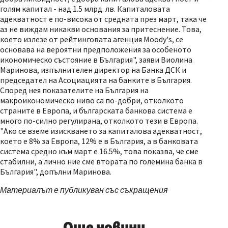
голям капитал - над 1.5 млрд. лв. Капиталовата
адекватност е по-висока от средната през март, така че
аз не виждам никакви основания за притеснение. Това,
което излезе от рейтинговата агенция Moody's, се
основава на вероятни предположения за особеното
икономическо състояние в България", заяви Виолина
Маринова, изпълнителен директор на Банка ДСК и
председател на Асоциацията на банките в България.
Според нея показателите на България на
макроикономическо ниво са по-добри, отколкото
страните в Европа, и българската банкова система е
много по-силно регулирана, отколкото тези в Европа.
"Ако се вземе изискването за капиталова адекватност,
което е 8% за Европа, 12% е в България, а в банковата
система средно към март е 16.5%, това показва, че сме
стабилни, а лично ние сме втората по големина банка в
България", допълни Маринова.
Материалът е публикуван със съкращения