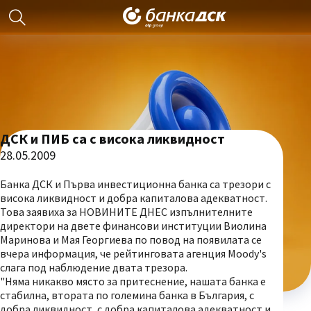
ДСК и ПИБ са с висока ликвидност
28.05.2009
Банка ДСК и Първа инвестиционна банка са трезори с
висока ликвидност и добра капиталова адекватност.
Това заявиха за НОВИНИТЕ ДНЕС изпълнителните
директори на двете финансови институции Виолина
Маринова и Мая Георгиева по повод на появилата се
вчера информация, че рейтинговата агенция Moody's
слага под наблюдение двата трезора.
"Няма никакво място за притеснение, нашата банка е
стабилна, втората по големина банка в България, с
добра ликвидност, с добра капиталова адекватност и