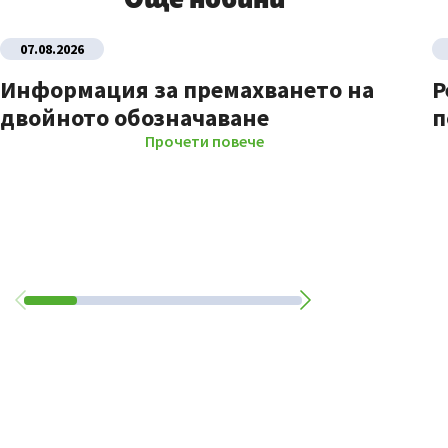
Още новини
07.08.2026
Информация за премахването на
Р
двойното обозначаване
п
Прочети повече