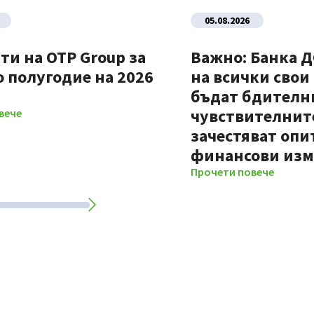
05.08.2026
ти на OTP Group за
Важно: Банка 
 полугодие на 2026
на всички свои
бъдат бдителни
чувствителните
вече
зачестяват опи
финансови из
Прочети повече