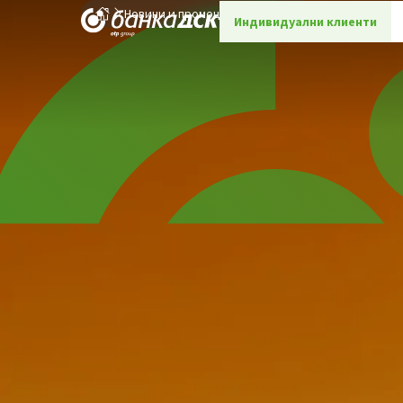
Новини и промоции
Детайли
Индивидуални клиенти