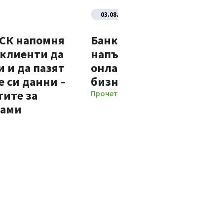
03.08.2026
ДСК напомня
Банка ДСК стартира
 клиенти да
напълно автоматизир
 и да пазят
онлайн процес за нови
 си данни –
бизнес клиенти
тите за
Прочети повече
мами