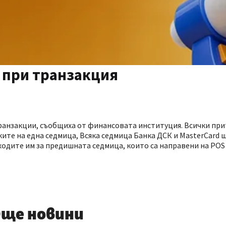
% при транзакция
транзакции, съобщиха от финансовата институция. Всички пр
ките на една седмица, Всяка седмица Банка ДСК и MasterCard 
одите им за предишната седмица, които са направени на POS 
ще новини