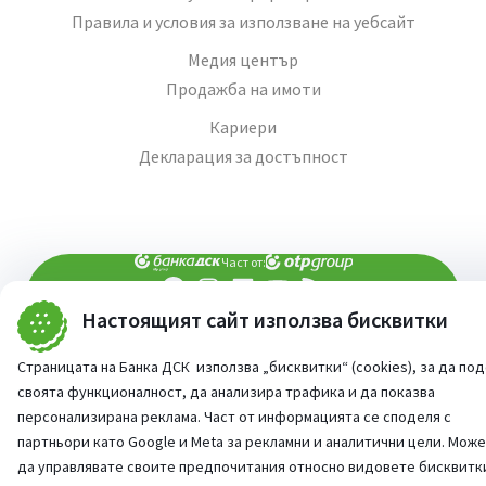
Правила и условия за използване на уебсайт
Медия център
Продажба на имоти
Кариери
Декларация за достъпност
Част от:
Настоящият сайт използва бисквитки
попитай AI асистента ни
При въпроси -
©
2026
Всички права запазени
Страницата на Банка ДСК използва „бисквитки“ (cookies), за да по
Сайт от:
StudioX
своята функционалност, да анализира трафика и да показва
персонализирана реклама. Част от информацията се споделя с
партньори като Google и Meta за рекламни и аналитични цели. Мож
да управлявате своите предпочитания относно видовете бисквитк