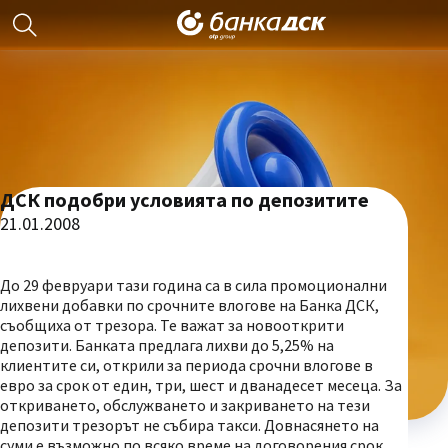
ДСК подобри условията по депозитите
21.01.2008
До 29 февруари тази година са в сила промоционални
лихвени добавки по срочните влогове на Банка ДСК,
съобщиха от трезора. Те важат за новооткрити
депозити. Банката предлага лихви до 5,25% на
клиентите си, открили за периода срочни влогове в
евро за срок от един, три, шест и дванадесет месеца. За
откриването, обслужването и закриването на тези
депозити трезорът не събира такси. Довнасянето на
суми е възможно по всяко време на договорения срок.