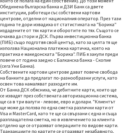
който се полага на един собственик). До този момент
Обединена българска банка и ДЗИ Банк са двете
институции, работещи със собствени картови
центрове, отделни от националния оператор. През тази
година те дори извадиха от статистиката на "Борика"
издадените от тях карти и оборотите по тях. Същото се
очаква да стори и ДСК. Първа инвестиционна банка
(ПИБ) също подготвя свой център, като за целта тя ще
използва Национална платежна картичка, която на
практика е македонската "Борика". ПИБ я закупи преди
повече от година заедно с Балканска банка - Скопие
(сега Уни Банка).
Собствените картови центрове дават повече свобода
на банките да предлагат по-разнообразни услуги, като
освен това намаляват разходите им.
От Банка ДСК обясниха, че дебитните карти, които ще
се извадят през собствената авторизационна система,
ще са в три валути - левове, евро и долари. "Клиентът
ще може да ползва по една сметка различни карти от
Visa и MasterCard, като те ще са свързани с една и съща
разплащателна сметка, но в извлечението за клиента
отделно ще се отразяват операциите по видове карти.
Транзакциите по картите се отразяват незабавното,