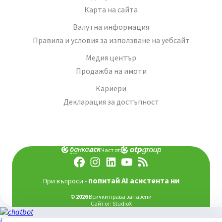
Карта на сайта
Валутна информация
Правила и условия за използване на уебсайт
Медия център
Продажба на имоти
Кариери
Декларация за достъпност
Част от:
попитай AI асистента ни
При въпроси -
©
2026
Всички права запазени
Сайт от:
StudioX