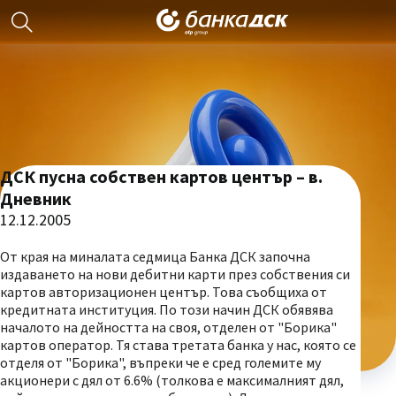
ДСК пусна собствен картов център – в.
Дневник
12.12.2005
От края на миналата седмица Банка ДСК започна
издаването на нови дебитни карти през собствения си
картов авторизационен център. Това съобщиха от
кредитната институция. По този начин ДСК обявява
началото на дейността на своя, отделен от "Борика"
картов оператор. Тя става третата банка у нас, която се
отделя от "Борика", въпреки че е сред големите му
акционери с дял от 6.6% (толкова е максималният дял,