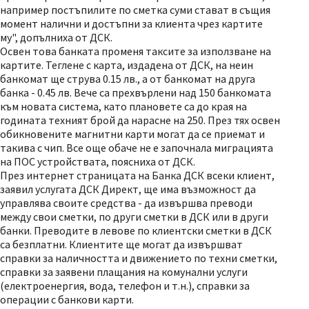
например постъпилите по сметка суми стават в същия
момент налични и достъпни за клиента чрез картите
му", допълниха от ДСК.
Освен това банката променя таксите за използване на
картите. Теглене с карта, издадена от ДСК, на неин
банкомат ще струва 0.15 лв., а от банкомат на друга
банка - 0.45 лв. Вече са прехвърлени над 150 банкомата
към новата система, като плановете са до края на
годината техният брой да нарасне на 250. През тях освен
обикновените магнитни карти могат да се приемат и
такива с чип. Все още обаче не е започнала миграцията
на ПОС устройствата, поясниха от ДСК.
През интернет страницата на Банка ДСК всеки клиент,
заявил услугата ДСК Директ, ще има възможност да
управлява своите средства - да извършва преводи
между свои сметки, по други сметки в ДСК или в други
банки. Преводите в левове по клиентски сметки в ДСК
са безплатни. Клиентите ще могат да извършват
справки за наличността и движението по техни сметки,
справки за заявени плащания на комунални услуги
(електроенергия, вода, телефон и т.н.), справки за
операции с банкови карти.