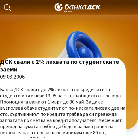
ДСК свали с 2% лихвата по студентските
заеми
09.03.2006
Банка ДСК свали с до 2% лихвата по кредитите за
студенти и тя е вече 13,95 на сто, съобщиха от трезора.
Промоцията важи от 1 март до 30 май. За да се
възползва обаче студентът от по-ниската лихва с две на
сто, съдлъжникът по кредита трябва да си превежда
заплатата по сметка на кредитополучателя. Месечният
превод на сумата трябва да бъде в размер равен на
погасителната вноска плюс минимум още 80 лв.,