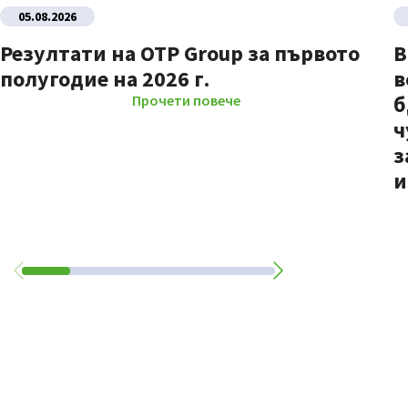
05.08.2026
Резултати на OTP Group за първото
В
полугодие на 2026 г.
в
б
Прочети повече
ч
з
и