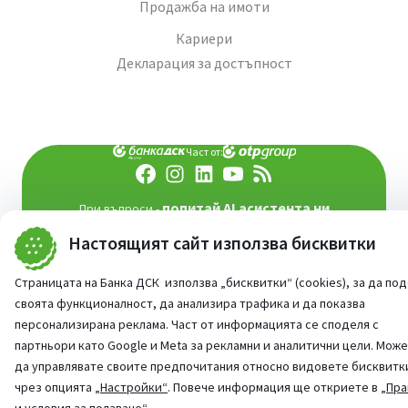
Продажба на имоти
Кариери
Декларация за достъпност
Част от:
попитай AI асистента ни
При въпроси -
©
2026
Всички права запазени
Настоящият сайт използва бисквитки
Сайт от:
StudioX
Страницата на Банка ДСК използва „бисквитки“ (cookies), за да по
своята функционалност, да анализира трафика и да показва
персонализирана реклама. Част от информацията се споделя с
партньори като Google и Meta за рекламни и аналитични цели. Мож
да управлявате своите предпочитания относно видовете бисквитк
чрез опцията
„Настройки“
. Повече информация ще откриете в
„Пра