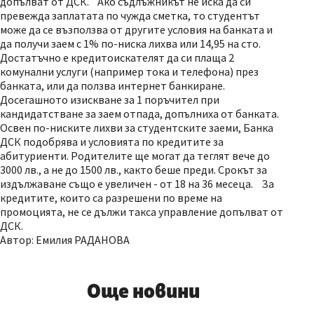
допълват от ДСК. Ако съдлъжникът не иска да си
превежда заплатата по чужда сметка, то студентът
може да се възползва от другите условия на банката и
да получи заем с 1% по-ниска лихва или 14,95 на сто.
Достатъчно е кредитоискателят да си плаща 2
комунални услуги (например тока и телефона) през
банката, или да ползва интернет банкиране.
Досегашното изискване за 1 поръчител при
кандидатстване за заем отпада, допълниха от банката.
Освен по-ниските лихви за студентските заеми, Банка
ДСК подобрява и условията по кредитите за
абитуриенти. Родителите ще могат да теглят вече до
3000 лв., а не до 1500 лв., както беше преди. Срокът за
издължаване също е увеличен - от 18 на 36 месеца. За
кредитите, които са разрешени по време на
промоцията, не се дължи такса управление допълват от
ДСК.
Автор: Емилия РАДАНОВА
Още новини