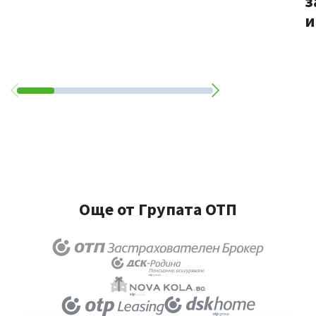
з
и
Още от Групата ОТП