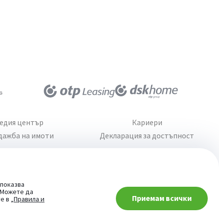
едия център
Кариери
дажба на имоти
Декларация за достъпност
 показва
. Можете да
Приемам всички
При въпроси -
те в
„Правила и
попитай AI асистента ни