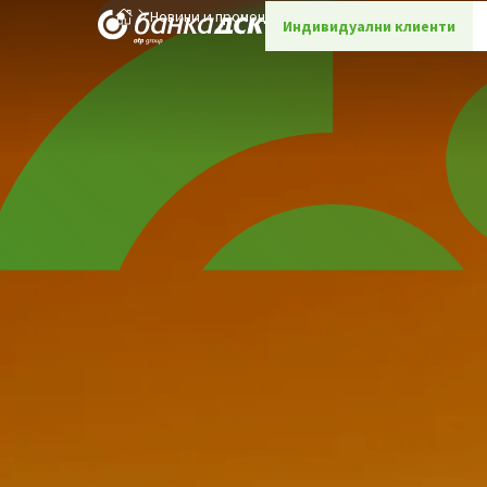
Новини и промоции
Детайли
Индивидуални клиенти