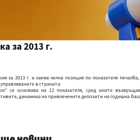
а за 2013 г.
ия за 2013 г. и заема челна позиция по показателя печалба
 управляваните в страната.
и" се основава на 12 показателя, сред които възвръщае
тивите, динамика на привлечените депозити на годишна база
ще новини