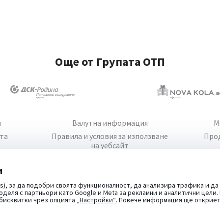
Още от Групата ОТП
и
Валутна информация
М
йта
Правила и условия за използване
Про
на уебсайт
и
s), за да подобри своята функционалност, да анализира трафика и да
оделя с партньори като Google и Meta за рекламни и аналитични цели
 бисквитки чрез опцията
„Настройки“
. Повече информация ще открие