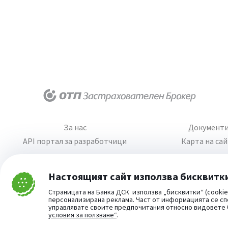
За нас
Документ
API портал за разработчици
Карта на са
Настоящият сайт използва бисквитк
Затвори
Страницата на Банка ДСК използва „бисквитки“ (cookie
Cookie consent change
персонализирана реклама. Част от информацията се сп
управлявате своите предпочитания относно видовете
условия за ползване“
.
Част от: