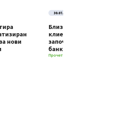
30.07.2026
тира
Близо 70% от новите
атизиран
клиенти на Банка ДСК
за нови
започват отношенията 
и
банката изцяло дигит
Прочети повече