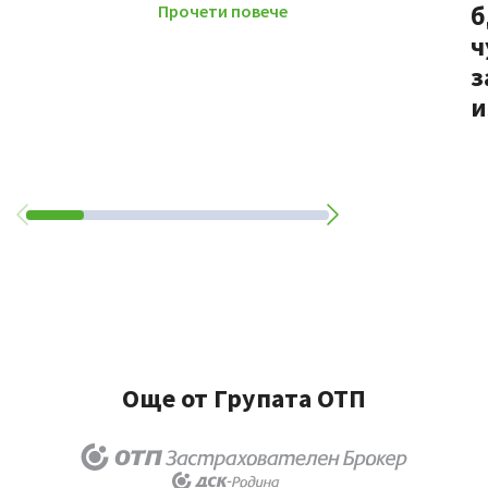
б
Прочети повече
ч
з
и
Още от Групата ОТП