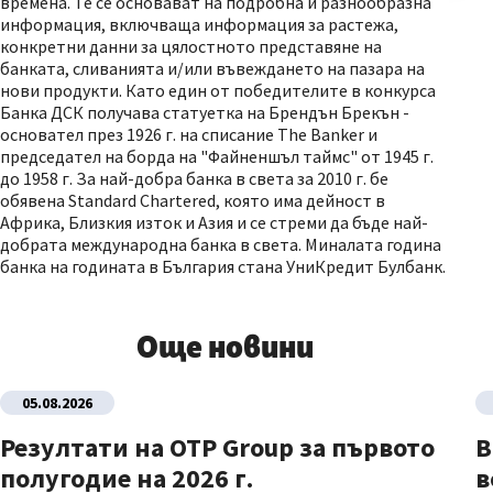
времена. Те се основават на подробна и разнообразна
информация, включваща информация за растежа,
конкретни данни за цялостното представяне на
банката, сливанията и/или въвеждането на пазара на
нови продукти. Като един от победителите в конкурса
Банка ДСК получава статуетка на Брендън Брекън -
основател през 1926 г. на списание The Banker и
председател на борда на "Файненшъл таймс" от 1945 г.
до 1958 г. За най-добра банка в света за 2010 г. бе
обявена Standard Chartered, която има дейност в
Африка, Близкия изток и Азия и се стреми да бъде най-
добрата международна банка в света. Миналата година
банка на годината в България стана УниКредит Булбанк.
Още новини
05.08.2026
Резултати на OTP Group за първото
В
полугодие на 2026 г.
в