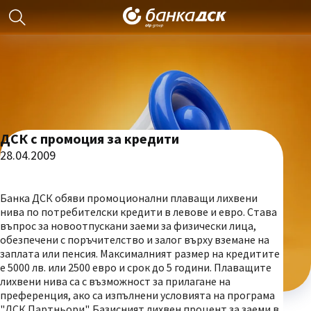
ДСК с промоция за кредити
28.04.2009
Банка ДСК обяви промоционални плаващи лихвени
нива по потребителски кредити в левове и евро. Става
въпрос за новоотпускани заеми за физически лица,
обезпечени с поръчителство и залог върху вземане на
заплата или пенсия. Максималният размер на кредитите
е 5000 лв. или 2500 евро и срок до 5 години. Плаващите
лихвени нива са с възможност за прилагане на
преференция, ако са изпълнени условията на програма
"ДСК Партньори". Базисният лихвен процент за заеми в