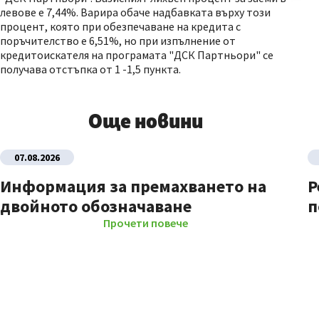
левове е 7,44%. Варира обаче надбавката върху този
процент, която при обезпечаване на кредита с
поръчителство е 6,51%, но при изпълнение от
кредитоискателя на програмата "ДСК Партньори" се
получава отстъпка от 1 -1,5 пункта.
Още новини
07.08.2026
Информация за премахването на
Р
двойното обозначаване
п
Прочети повече