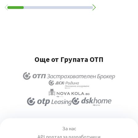
Още от Групата ОТП
За нас
API портал за разработчици