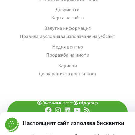
Документи
Карта на сайта
Валутна информация
Правила и условия за използване на уебсайт
Медия център
Продажба на имоти
Кариери
Декларация за достъпност
Част от:
попитай AI асистента ни
Настоящият сайт използва бисквитки
При въпроси -
©
2026
Всички права запазени