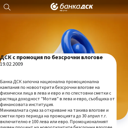
ДСК с промоция по безсрочни влогове
19.02.2009
Банка ДСК започна национална промоционална
кампания по новооткрити безсрочни влогове на
физически лица в лева и евро и по спестовни сметки с
растяща доходност "Мотив" в лева и евро, съобщиха от
финансовата институция.
Минималната сума за откриване на такива влогове и
сметки през периода на промоцията до 30 април т.г.
включително е 100 лева или евро. Промоционалният
лихвен процент на новооткритите безсрочни влогове