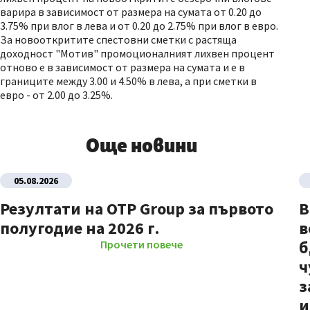
варира в зависимост от размера на сумата от 0.20 до
3.75% при влог в лева и от 0.20 до 2.75% при влог в евро.
За новооткритите спестовни сметки с растяща
доходност "Мотив" промоционалният лихвен процент
отново е в зависимост от размера на сумата и е в
границите между 3.00 и 4.50% в лева, а при сметки в
евро - от 2.00 до 3.25%.
Още новини
05.08.2026
Резултати на OTP Group за първото
В
полугодие на 2026 г.
в
б
Прочети повече
ч
з
и