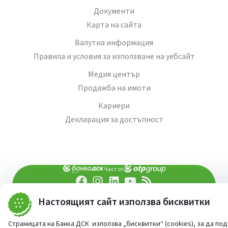
Документи
Карта на сайта
Валутна информация
Правила и условия за използване на уебсайт
Медия център
Продажба на имоти
Кариери
Декларация за достъпност
Част от:
Настоящият сайт използва бисквитки
попитай AI асистента ни
При въпроси -
©
2026
Всички права запазени
Страницата на Банка ДСК използва „бисквитки“ (cookies), за да по
Сайт от:
StudioX