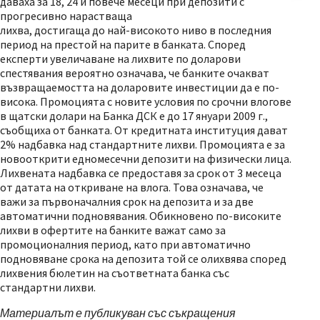
даваха за 18, 24 и повече месеци при депозити с
прогресивно нарастваща
лихва, достигаща до най-високото ниво в последния
период на престой на парите в банката. Според
експерти увеличаване на лихвите по доларови
спестявания вероятно означава, че банките очакват
възвращаемостта на доларовите инвестиции да е по-
висока. Промоцията с новите условия по срочни влогове
в щатски долари на Банка ДСК е до 17 януари 2009 г.,
съобщиха от банката. От кредитната институция дават
2% надбавка над стандартните лихви. Промоцията е за
новооткрити едномесечни депозити на физически лица.
Лихвената надбавка се предоставя за срок от 3 месеца
от датата на откриване на влога. Това означава, че
важи за първоначалния срок на депозита и за две
автоматични подновявания. Обикновено по-високите
лихви в офертите на банките важат само за
промоционалния период, като при автоматично
подновяване срока на депозита той се олихвява според
лихвения бюлетин на съответната банка със
стандартни лихви.
Материалът е публикуван със съкращения