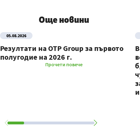
Още новини
05.08.2026
Резултати на OTP Group за първото
В
полугодие на 2026 г.
в
б
Прочети повече
ч
з
и