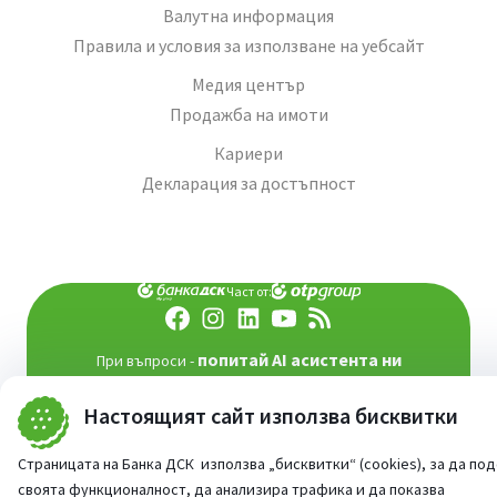
Валутна информация
Правила и условия за използване на уебсайт
Медия център
Продажба на имоти
Кариери
Декларация за достъпност
Част от:
попитай AI асистента ни
При въпроси -
©
2026
Всички права запазени
Настоящият сайт използва бисквитки
Сайт от:
StudioX
Страницата на Банка ДСК използва „бисквитки“ (cookies), за да по
своята функционалност, да анализира трафика и да показва