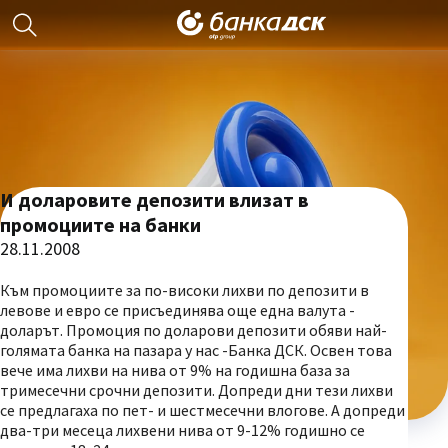
И доларовите депозити влизат в
промоциите на банки
28.11.2008
Към промоциите за по-високи лихви по депозити в
левове и евро се присъединява още една валута -
доларът. Промоция по доларови депозити обяви най-
голямата банка на пазара у нас -Банка ДСК. Освен това
вече има лихви на нива от 9% на годишна база за
тримесечни срочни депозити. Допреди дни тези лихви
се предлагаха по пет- и шестмесечни влогове. А допреди
два-три месеца лихвени нива от 9-12% годишно се