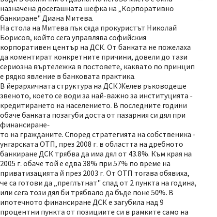
назначена досегашната шефка на „Корпоративно
банкиране" Диана Митева.
На стола на Митева пък сяда прокуристът Николай
Борисов, който сега управлява софийския
корпоративен център на ДСК. От банката не пожелаха
да коментират конкретните причини, довели до тази
сериозна въртележка в постовете, каквато по принцип
е рядко явление в банковата практика.
В йерархичната структура на ДСК Желев ръководеше
звеното, което се води за най-важно за институцията -
кредитирането на населението. В последните години
обаче банката позагуби доста от пазарния си дял при
финансиране-
то на гражданите. Според стратегията на собственика -
унгарската ОТП, през 2008 г. в областта на дребното
банкиране ДСК трябва да има дял от 43.8%. Към края на
2005 г. обаче той е едва 38% при 57% по време на
приватизацията й през 2003 г. От ОТП тогава обявиха,
че са готови да „преглътнат" спад от 2 пункта на година,
или сега този дял би трябвало да бъде поне 50%. В
ипотечното финансиране ДСК е загубила над 9
процентни пункта от позициите си в рамките само на