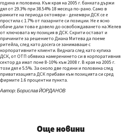
година и половина. Към края на 2005 г. банката държи
дял от 29.3% при 38.54% 18 месеца по-рано. Само в
рамките на периода октомври - декември ДСК се е
простила с 1.7% от пазарните си позиции. Не е ясно
обаче дали това е довело до освобождаването на Желев
от ключовата му позиция в ДСК. Скрити остават и
причините за решението Диана Митева да поеме
ритейла, след като досега се занимаваше с
корпоративните клиенти. Веднага след като купиха
ДСК, от ОТП обявиха намеренинето си в корпоративния
сектор да имат поне 8-10% към 2008 г. В края на 2005 г.
този дял е 5.5%. За около две години и половина след
приватизацията ДСК прибави към позицията си сред
фирмите 1.6 процентни пункта.
Автор: Борислав ЙОРДАНОВ
Още новини