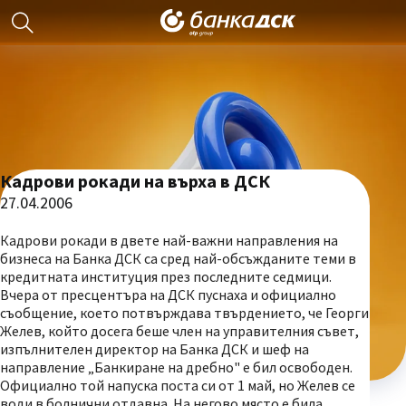
Кадрови рокади на върха в ДСК
27.04.2006
Кадрови рокади в двете най-важни направления на
бизнеса на Банка ДСК са сред най-обсъжданите теми в
кредитната институция през последните седмици.
Вчера от пресцентъра на ДСК пуснаха и официално
съобщение, което потвърждава твърдението, че Георги
Желев, който досега беше член на управителния съвет,
изпълнителен директор на Банка ДСК и шеф на
направление „Банкиране на дребно" е бил освободен.
Официално той напуска поста си от 1 май, но Желев се
води в болнични отдавна. На негово място е била