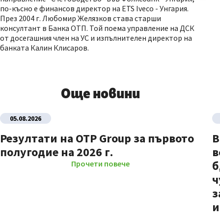
по-късно е финансов директор на ETS Iveco - Унгария.
През 2004 г. Любомир Желязков става старши
консултант в Банка ОТП. Той поема управление на ДСК
от досегашния член на УС и изпълнителен директор на
банката Калин Клисаров.
Още новини
05.08.2026
Резултати на OTP Group за първото
В
полугодие на 2026 г.
в
б
Прочети повече
ч
з
и