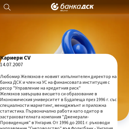
Кариери CV
14.07.2007
Любомир Желязков е новият изпълнителен директор на
банка ДСК и член на УС на финансовата институция с
ресор "Управление на кредитния риск"
Желязков завършва висшето си образование в
Икономическия университет в Будапеща през 1996 г. със
специалности маркетинг, мениджмънт и приложна
статистика. Първоначално работи като одитор в
застрахователната компания "Дженерали-
Провиденция" в Унгария. От 1996 до 2001 г. ръководи
направление "Счетоводство" във Фолксбанк - Унгария,