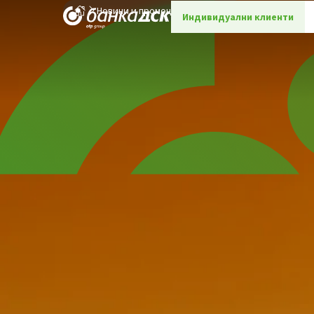
Новини и промоции
Детайли
Индивидуални клиенти