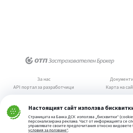
За нас
Документ
API портал за разработчици
Карта на са
Настоящият сайт използва бисквитк
Затвори
Страницата на Банка ДСК използва „бисквитки“ (cookie
Cookie consent change
персонализирана реклама. Част от информацията се сп
управлявате своите предпочитания относно видовете
условия за ползване“
.
Част от: