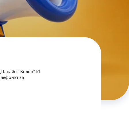
. „Панайот Волов” №
Телефонът за