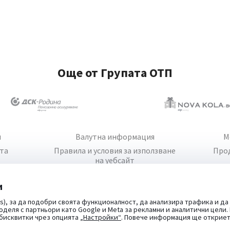
Още от Групата ОТП
и
Валутна информация
М
йта
Правила и условия за използване
Про
на уебсайт
и
s), за да подобри своята функционалност, да анализира трафика и да
оделя с партньори като Google и Meta за рекламни и аналитични цели
 бисквитки чрез опцията
„Настройки“
. Повече информация ще открие