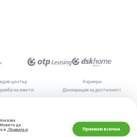
едия център
Кариери
дажба на имоти
Декларация за достъпност
 показва
. Можете да
Приемам всички
При въпроси -
те в
„Правила и
попитай AI асистента ни