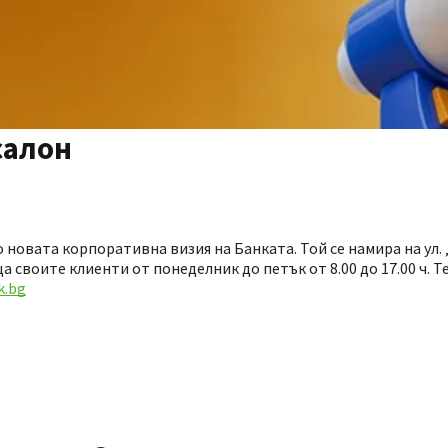
салон
о новата корпоративна визия на Банката. Той се намира на ул
ща своите клиенти от понеделник до петък от 8.00 до 17.00 ч. 
k.bg