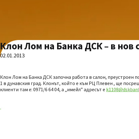
Клон Лом на Банка ДСК – в нов 
02.01.2013
Клон Лом на Банка ДСК започна работа в салон, преустроен п
1 в дунавския град. Клонът, който е към РЦ Плевен , ще посре
клиенти там е: 0971/6 64 04, а „имейл” адресът е
k1108@dskban