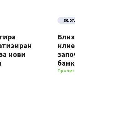
30.07.2026
тира
Близо 70% от новите
атизиран
клиенти на Банка ДСК
за нови
започват отношенията 
и
банката изцяло дигит
Прочети повече