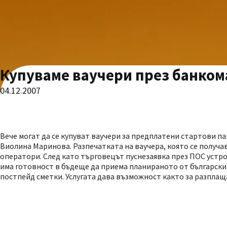
Купуваме ваучери през банком
04.12.2007
Вече могат да се купуват ваучери за предплатени стартови п
Виолина Маринова. Разпечатката на ваучера, която се получа
оператори. След като търговецът пуснезаявка през ПОС устро
има готовност в бъдеще да приема планираното от български
постпейд сметки. Услугата дава възможност както за разплаща