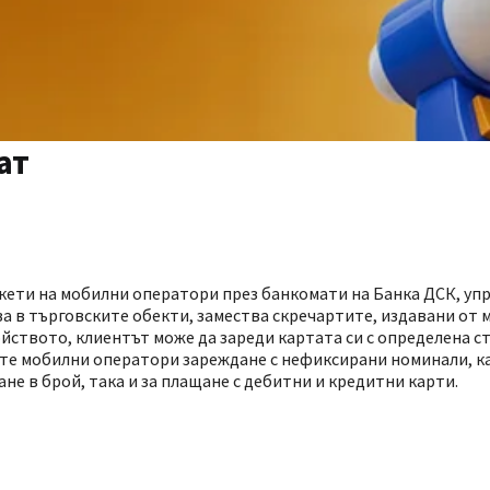
ат
акети на мобилни оператори през банкомати на Банка ДСК, уп
ва в търговските обекти, замества скречартите, издавани от
йството, клиентът може да зареди картата си с определена с
те мобилни оператори зареждане с нефиксирани номинали, ка
не в брой, така и за плащане с дебитни и кредитни карти.