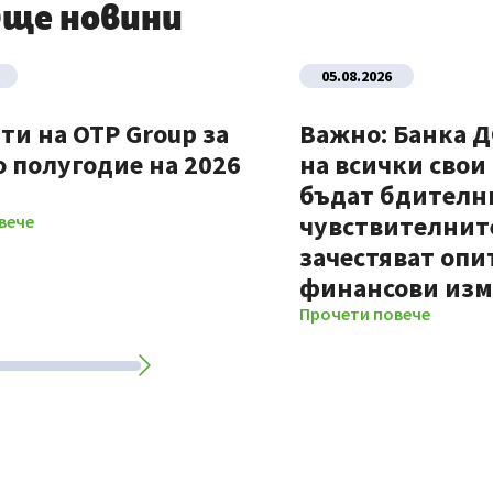
ще новини
05.08.2026
ти на OTP Group за
Важно: Банка 
 полугодие на 2026
на всички свои
бъдат бдителни
чувствителните
вече
зачестяват опи
финансови из
Прочети повече