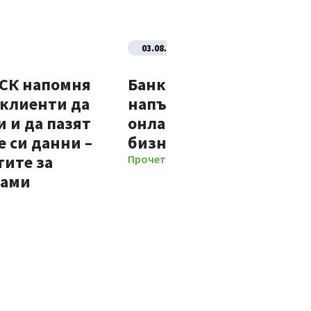
03.08.2026
ДСК напомня
Банка ДСК стартира
 клиенти да
напълно автоматизир
 и да пазят
онлайн процес за нови
 си данни –
бизнес клиенти
тите за
Прочети повече
мами