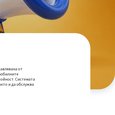
равлявана от
 мобилните
тойност. Системата
кто и да обслужва