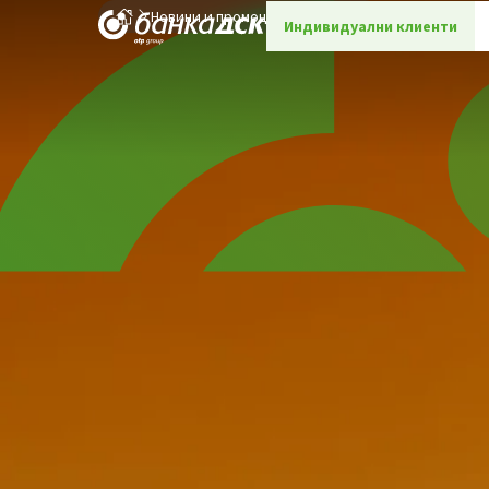
Новини и промоции
Детайли
Индивидуални клиенти