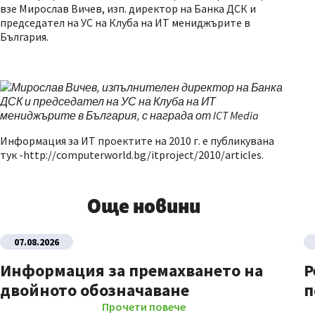
взе Мирослав Вичев, изп. директор на Банка ДСК и
председател на УС на Клуба на ИТ мениджърите в
България.
Информация за ИТ проектите на 2010 г. е публикувана
тук -http://computerworld.bg/itproject/2010/articles.
Още новини
07.08.2026
Информация за премахването на
Р
двойното обозначаване
п
Прочети повече