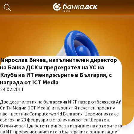
Мирослав Вичев, изпълнителен директор
на Банка ДСК и председател на УС на
Клуба на ИТ мениджърите в България, с
награда от ICT Media
24.02.2011
Две десетилетия на българския ИКТ пазар отбелязаха Ай
Си Ти Медиа (ICT Media) и първият й печатен проект у
нас - вестник Computerworld България. Церемонията се
състоя на 23 февруари в столичния хотел Шератон.
Отличие за “Цялостен принос за издигане на авторитета
на ИТ професионалистите в българските организации”