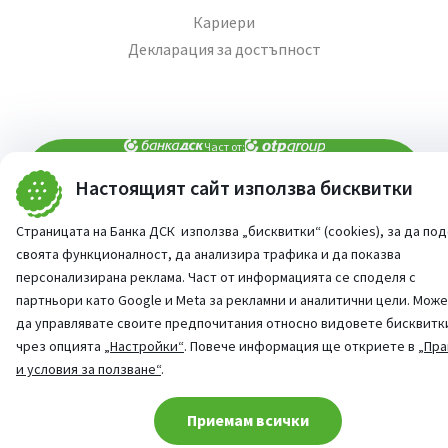
Кариери
Декларация за достъпност
Част от:
Настоящият сайт използва бисквитки
попитай AI асистента ни
При въпроси -
Страницата на Банка ДСК използва „бисквитки“ (cookies), за да по
©
2026
Всички права запазени
своята функционалност, да анализира трафика и да показва
Сайт от:
StudioX
персонализирана реклама. Част от информацията се споделя с
партньори като Google и Meta за рекламни и аналитични цели. Мож
да управлявате своите предпочитания относно видовете бисквитк
чрез опцията
„Настройки“
. Повече информация ще откриете в
„Пра
и условия за ползване“
.
Cookie consent change
Приемам всички