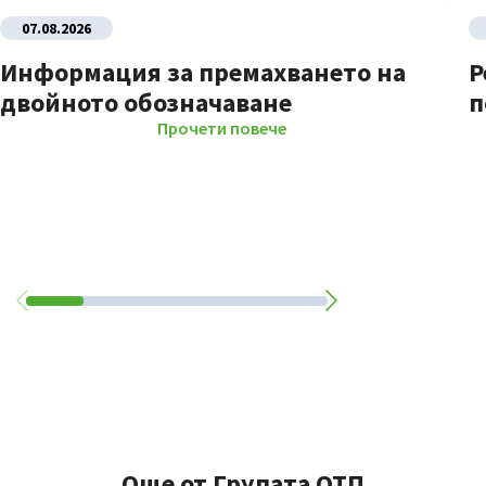
07.08.2026
Информация за премахването на
Р
двойното обозначаване
п
Прочети повече
Още от Групата ОТП