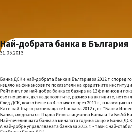
Най-добрата банка в България
31.05.2013
Банка ДСК е най-добрата банка в България за 2012 г. според
изцяло на финансовите показатели на кредитните институции
Рейтингът за най-добра банка се базира на 12 финансови пок
съотношения, дял на депозитите, размер на активите, нетен 
След ДСК, която беше на 4-то място през 2011 г., в класацият
Като най-бързо развиваща се банка за 2012 г, от ”Банки Инв
Банка, следвана от Първа Инвестиционна Банка и Ти Би Ай Ба
Най-печелившата банка за миналата година също е Банка ДСК,
А най-добре управляваната банка за 2012 г. - тази с най-стаб