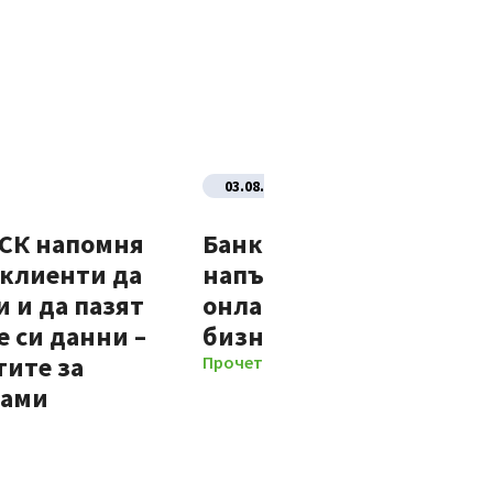
03.08.2026
ДСК напомня
Банка ДСК стартира
 клиенти да
напълно автоматизир
 и да пазят
онлайн процес за нови
 си данни –
бизнес клиенти
тите за
Прочети повече
мами