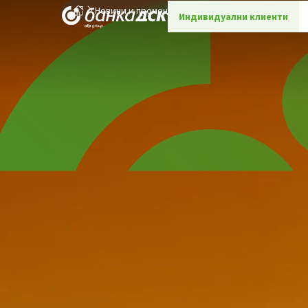
Новини и промоции
Детайли
Индивидуални клиенти