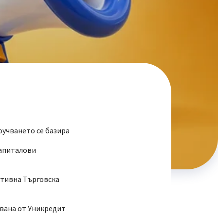
оучването се базира
капиталови
ативна Търговска
едвана от Уникредит