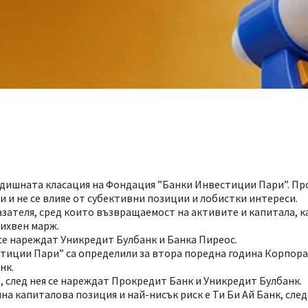
 годишната класация на Фондация ”Банки Инвестиции Пари”. Пр
 и не се влияе от субективни позиции и лобистки интереси.
азателя, сред които възвращаемост на активите и капитала, 
лихвен марж.
а се нареждат Уникредит Булбанк и Банка Пиреос.
естиции Пари” са определили за втора поредна година Корпор
нк.
 след нея се нареждат Прокредит Банк и Уникредит Булбанк.
илна капиталова позиция и най-нисък риск е Ти Би Ай Банк, сл