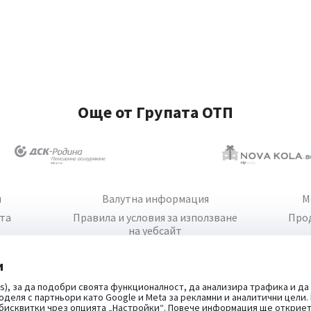
Още от Групата ОТП
и
Валутна информация
М
йта
Правила и условия за използване
Про
на уебсайт
и
s), за да подобри своята функционалност, да анализира трафика и да
оделя с партньори като Google и Meta за рекламни и аналитични цели
 бисквитки чрез опцията
„Настройки“
. Повече информация ще открие