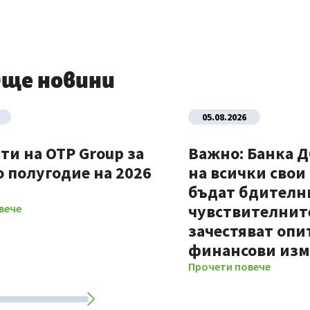
ще новини
05.08.2026
ти на OTP Group за
Важно: Банка 
 полугодие на 2026
на всички свои
бъдат бдителни
чувствителните
вече
зачестяват опи
финансови из
Прочети повече