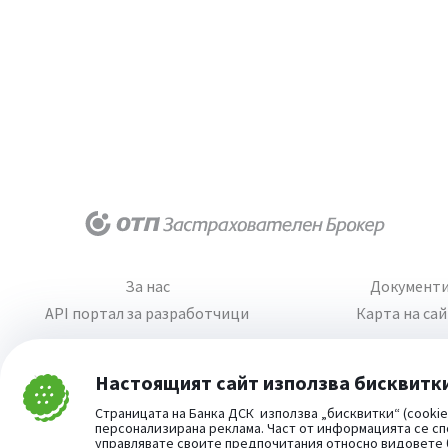
За нас
Документ
API портал за разработчици
Карта на са
Настоящият сайт използва бисквитк
Затвори
Страницата на Банка ДСК използва „бисквитки“ (cookie
Cookie consent change
персонализирана реклама. Част от информацията се сп
управлявате своите предпочитания относно видовете