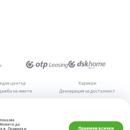
едия център
Кариери
дажба на имоти
Декларация за достъпност
 показва
. Можете да
Приемам всички
При въпроси -
те в
„Правила и